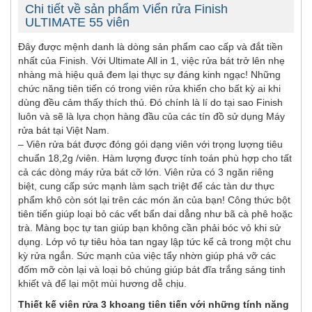
Chi tiết về sản phẩm Viển rửa Finish
ULTIMATE 55 viên
Đây được mệnh danh là dòng sản phẩm cao cấp và đắt tiền
nhất của Finish. Với Ultimate All in 1, việc rửa bát trở lên nhẹ
nhàng mà hiệu quả đem lại thực sự đáng kinh ngạc! Những
chức năng tiên tiến có trong viên rửa khiến cho bất kỳ ai khi
dùng đều cảm thấy thích thú. Đó chính là lí do tại sao Finish
luôn và sẽ là lựa chọn hàng đầu của các tín đồ sử dụng Máy
rửa bát tại Việt Nam.
– Viên rửa bát được đóng gói dạng viên với trọng lượng tiêu
chuẩn 18,2g /viên. Hàm lượng được tính toán phù hợp cho tất
cả các dòng máy rửa bát cỡ lớn. Viên rửa có 3 ngăn riêng
biệt, cung cấp sức mạnh làm sạch triệt để các tàn dư thực
phẩm khô còn sót lại trên các món ăn của bạn! Công thức bột
tiên tiến giúp loại bỏ các vết bẩn dai dẳng như bã cà phê hoặc
trà. Màng bọc tự tan giúp bạn không cần phải bóc vỏ khi sử
dụng. Lớp vỏ tự tiêu hòa tan ngay lập tức kể cả trong một chu
kỳ rửa ngắn. Sức mạnh của việc tẩy nhờn giúp phá vỡ các
đốm mỡ còn lại và loại bỏ chúng giúp bát đĩa trắng sáng tinh
khiết và để lại một mùi hương dễ chịu.
Thiết kế viên rửa 3 khoang tiên tiến với những tính năng