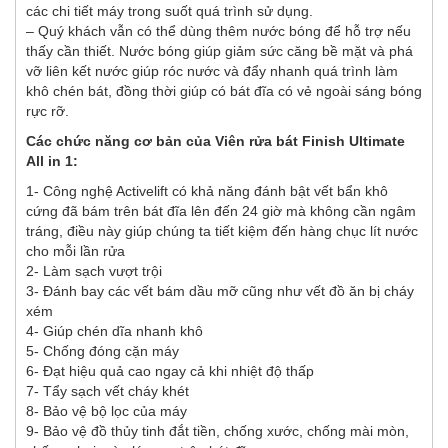
các chi tiết máy trong suốt quá trình sử dụng.
– Quý khách vẫn có thể dùng thêm nước bóng để hỗ trợ nếu
thấy cần thiết. Nước bóng giúp giảm sức căng bề mặt và phá
vỡ liên kết nước giúp róc nước và đẩy nhanh quá trình làm
khô chén bát, đồng thời giúp có bát đĩa có vẻ ngoài sáng bóng
rực rỡ.
Các chức năng cơ bản của Viên rửa bát Finish Ultimate
All in 1:
1- Công nghệ Activelift có khả năng đánh bật vết bẩn khô
cứng đã bám trên bát đĩa lên đến 24 giờ mà không cần ngâm
tráng, điều này giúp chúng ta tiết kiệm đến hàng chục lít nước
cho mỗi lần rửa
2- Làm sạch vượt trội
3- Đánh bay các vết bám dầu mỡ cũng như vết đồ ăn bị cháy
xém
4- Giúp chén dĩa nhanh khô
5- Chống đóng cặn máy
6- Đạt hiệu quả cao ngay cả khi nhiệt độ thấp
7- Tẩy sạch vết cháy khét
8- Bảo vệ bộ lọc của máy
9- Bảo vệ đồ thủy tinh đắt tiền, chống xước, chống mài mòn,