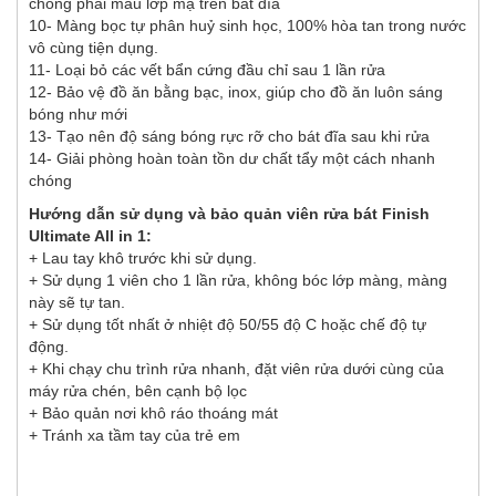
chống phai màu lớp mạ trên bát đĩa
10- Màng bọc tự phân huỷ sinh học, 100% hòa tan trong nước
vô cùng tiện dụng.
11- Loại bỏ các vết bẩn cứng đầu chỉ sau 1 lần rửa
12- Bảo vệ đồ ăn bằng bạc, inox, giúp cho đồ ăn luôn sáng
bóng như mới
13- Tạo nên độ sáng bóng rực rỡ cho bát đĩa sau khi rửa
14- Giải phòng hoàn toàn tồn dư chất tẩy một cách nhanh
chóng
Hướng dẫn sử dụng và bảo quản viên rửa bát Finish
Ultimate All in 1:
+ Lau tay khô trước khi sử dụng.
+ Sử dụng 1 viên cho 1 lần rửa, không bóc lớp màng, màng
này sẽ tự tan.
+ Sử dụng tốt nhất ở nhiệt độ 50/55 độ C hoặc chế độ tự
động.
+ Khi chạy chu trình rửa nhanh, đặt viên rửa dưới cùng của
máy rửa chén, bên cạnh bộ lọc
+ Bảo quản nơi khô ráo thoáng mát
+ Tránh xa tầm tay của trẻ em