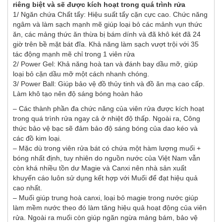
riêng biệt và sẽ được kích hoạt trong quá trình rửa
1/ Ngăn chứa Chất tẩy: Hiệu suất tẩy cặn cực cao. Chức năng
ngâm và làm sạch mạnh mẽ giúp loại bỏ các mảnh vụn thức
ăn, các mảng thức ăn thừa bị bám dính và đã khô két đã 24
giờ trên bề mặt bát đĩa. Khả năng làm sạch vượt trội với 35
tác động mạnh mẽ chỉ trong 1 viên rửa
2/ Power Gel: Khả năng hoà tan và đánh bay dầu mỡ, giúp
loại bỏ cặn dầu mỡ một cách nhanh chóng.
3/ Power Ball: Giúp bảo vệ đồ thủy tinh và đồ ăn mạ cao cấp.
Làm khô tạo nên độ sáng bóng hoàn hảo
– Các thành phần đa chức năng của viên rửa được kích hoạt
trong quá trình rửa ngay cả ở nhiệt độ thấp. Ngoài ra, Công
thức bảo vệ bạc sẽ đảm bảo độ sáng bóng của dao kéo và
các đồ kim loại.
– Mặc dù trong viên rửa bát có chứa một hàm lượng muối +
bóng nhất định, tuy nhiên do nguồn nước của Việt Nam vẫn
còn khá nhiều tồn dư Magie và Canxi nên nhà sản xuất
khuyến cáo luôn sử dụng kết hợp với Muối để đạt hiệu quả
cao nhất.
– Muối giúp trung hoà canxi, loại bỏ magie trong nước giúp
làm mềm nước theo đó làm tăng hiệu quả hoạt động của viên
rửa. Ngoài ra muối còn giúp ngăn ngừa mảng bám, bảo vệ