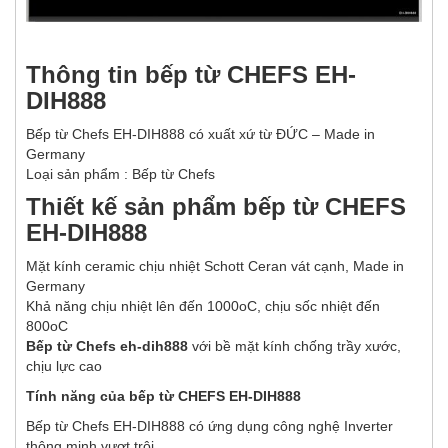
Thông tin b
ế
p t
ừ
CHEFS EH-
DIH888
Bếp từ Chefs EH-DIH888 có xuất xứ từ ĐỨC – Made in
Germany
Loại sản phẩm : Bếp từ Chefs
Thiết kế sản phẩm bếp từ CHEFS
EH-DIH888
Mặt kính ceramic chịu nhiệt Schott Ceran vát cạnh, Made in
Germany
Khả năng chịu nhiệt lên đến 1000oC, chịu sốc nhiệt đến
800oC
Bếp từ Chefs eh-dih888
với bề mặt kính chống trầy xước,
chịu lực cao
Tính năng c
ủ
a b
ế
p t
ừ
CHEFS EH-DIH888
Bếp từ Chefs EH-DIH888 có ứng dụng công nghệ Inverter
thông minh vượt trội