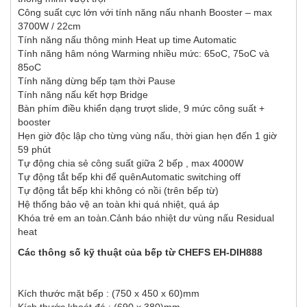
Công suất cực lớn với tính năng nấu nhanh Booster – max
3700W / 22cm
Tính năng nấu thông minh Heat up time Automatic
Tính năng hâm nóng Warming nhiều mức: 65oC, 75oC và
85oC
Tính năng dừng bếp tạm thời Pause
Tính năng nấu kết hợp Bridge
Bàn phím điều khiển dạng trượt slide, 9 mức công suất +
booster
Hẹn giờ độc lập cho từng vùng nấu, thời gian hẹn đến 1 giờ
59 phút
Tự động chia sẻ công suất giữa 2 bếp , max 4000W
Tự động tắt bếp khi để quênAutomatic switching off
Tự động tắt bếp khi không có nồi (trên bếp từ)
Hệ thống bảo vệ an toàn khi quá nhiệt, quá áp
Khóa trẻ em an toàn.Cảnh báo nhiệt dư vùng nấu Residual
heat
Các thông s
ố
k
ỹ
thu
ậ
t c
ủ
a b
ế
p t
ừ
CHEFS EH-DIH888
Kích thước mặt bếp : (750 x 450 x 60)mm