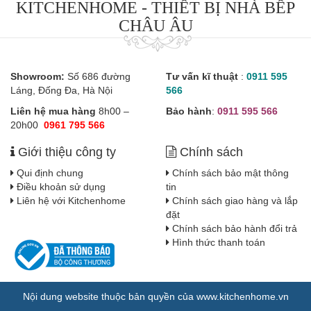
KITCHENHOME - THIẾT BỊ NHÀ BẾP
CHÂU ÂU
Showroom:
Số 686 đường
Tư vấn kĩ thuật
:
0911 595
Láng, Đống Đa, Hà Nội
566
Liên hệ mua hàng
8h00 –
Bảo hành
:
0911 595 566
20h00
0961 795 566
Giới thiệu công ty
Chính sách
Qui định chung
Chính sách bảo mật thông
Điều khoản sử dụng
tin
Liên hệ với Kitchenhome
Chính sách giao hàng và lắp
đặt
Chính sách bảo hành đổi trả
Hình thức thanh toán
Nội dung website thuộc bản quyền của www.kitchenhome.vn