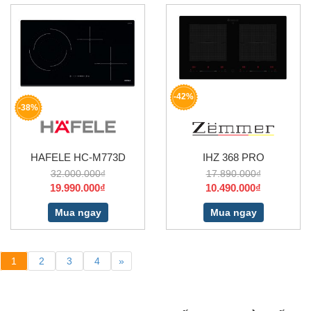
-42%
-38%
HAFELE HC-M773D
IHZ 368 PRO
32.000.000₫
17.890.000₫
19.990.000₫
10.490.000₫
Mua ngay
Mua ngay
1
2
3
4
»