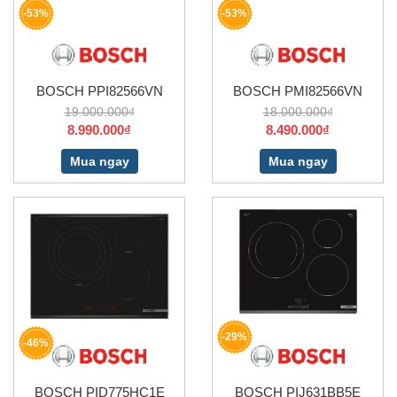
-53%
-53%
BOSCH PPI82566VN
BOSCH PMI82566VN
19.000.000₫
18.000.000₫
8.990.000₫
8.490.000₫
Mua ngay
Mua ngay
-29%
-46%
BOSCH PID775HC1E
BOSCH PIJ631BB5E