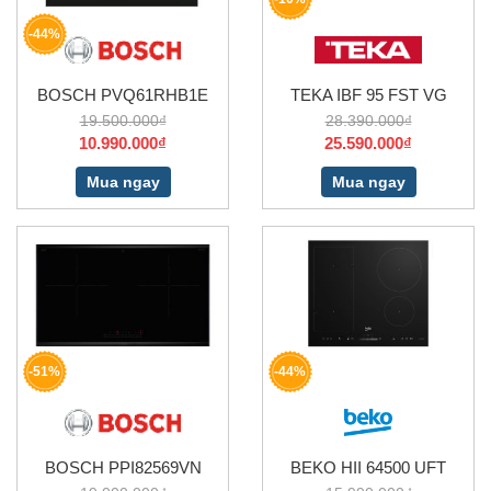
-44%
BOSCH PVQ61RHB1E
TEKA IBF 95 FST VG
19.500.000₫
28.390.000₫
10.990.000₫
25.590.000₫
Mua ngay
Mua ngay
-51%
-44%
BOSCH PPI82569VN
BEKO HII 64500 UFT