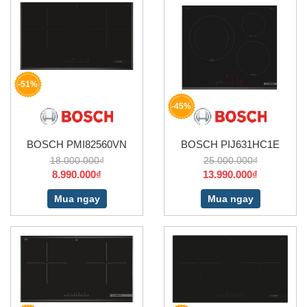
-51%
-45%
BOSCH PMI82560VN
BOSCH PIJ631HC1E
18.000.000₫
25.000.000₫
8.990.000₫
13.990.000₫
Mua ngay
Mua ngay