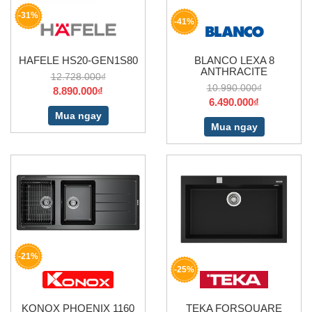
-31%
-41%
HAFELE HS20-GEN1S80
BLANCO LEXA 8
ANTHRACITE
12.728.000₫
10.990.000₫
8.890.000₫
6.490.000₫
Mua ngay
Mua ngay
-21%
-25%
KONOX PHOENIX 1160
TEKA FORSQUARE