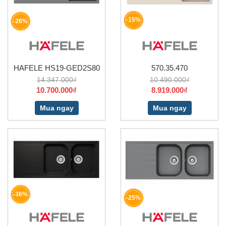
-15%
-26%
HAFELE HS19-GED2S80
570.35.470
14.347.000₫
10.490.000₫
10.700.000₫
8.919.000₫
Mua ngay
Mua ngay
-36%
-25%