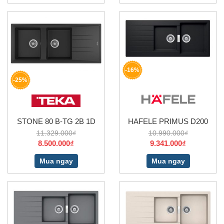
-16%
-25%
STONE 80 B-TG 2B 1D
HAFELE PRIMUS D200
11.329.000₫
10.990.000₫
8.500.000₫
9.341.000₫
Mua ngay
Mua ngay