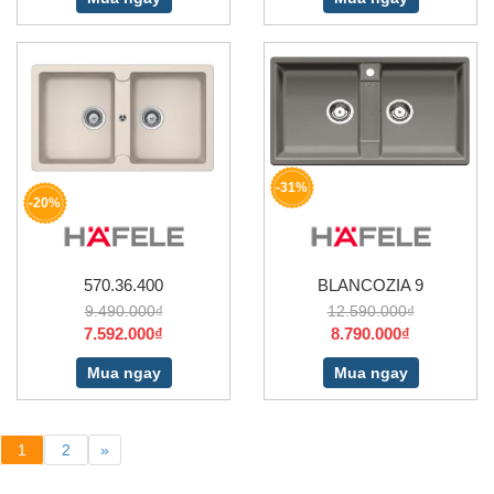
-31%
-20%
570.36.400
BLANCOZIA 9
9.490.000₫
12.590.000₫
7.592.000₫
8.790.000₫
Mua ngay
Mua ngay
1
2
»