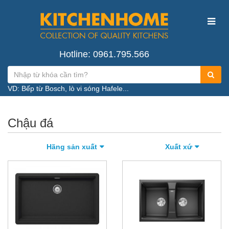
Hotline: 0961.795.566
VD: Bếp từ Bosch, lò vi sóng Hafele...
Chậu đá
Hãng sản xuất
Xuất xứ