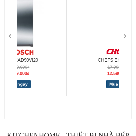
CHEFS EH-MIX544P
17.990.000₫
12.590.000₫
Mua ngay
KITCHENHOME - THIẾT BỊ NHÀ BẾP