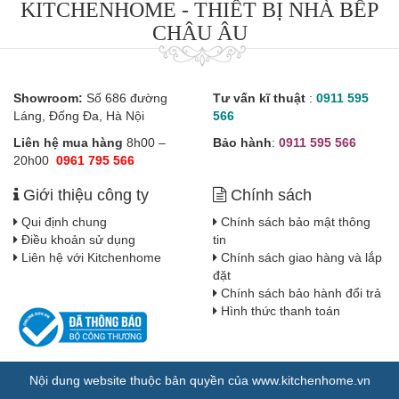
KITCHENHOME - THIẾT BỊ NHÀ BẾP
CHÂU ÂU
Showroom:
Số 686 đường
Tư vấn kĩ thuật
:
0911 595
Láng, Đống Đa, Hà Nội
566
Liên hệ mua hàng
8h00 –
Bảo hành
:
0911 595 566
20h00
0961 795 566
Giới thiệu công ty
Chính sách
Qui định chung
Chính sách bảo mật thông
Điều khoản sử dụng
tin
Liên hệ với Kitchenhome
Chính sách giao hàng và lắp
đặt
Chính sách bảo hành đổi trả
Hình thức thanh toán
Nội dung website thuộc bản quyền của www.kitchenhome.vn