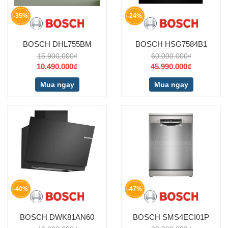
-35%
-24%
BOSCH DHL755BM
BOSCH HSG7584B1
15.900.000₫
60.000.000₫
10.490.000₫
45.990.000₫
Mua ngay
Mua ngay
-40%
-47%
BOSCH DWK81AN60
BOSCH SMS4ECI01P