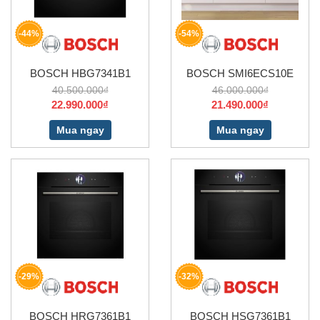
-44%
-54%
BOSCH HBG7341B1
BOSCH SMI6ECS10E
40.500.000₫
46.000.000₫
22.990.000₫
21.490.000₫
Mua ngay
Mua ngay
-29%
-32%
BOSCH HRG7361B1
BOSCH HSG7361B1