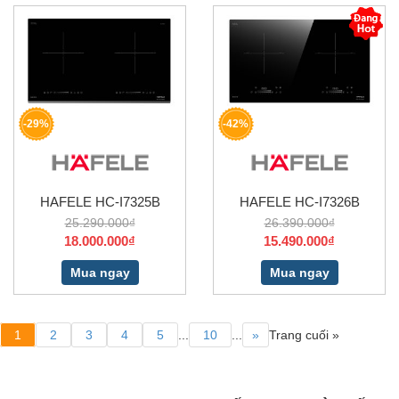
-29%
-42%
HAFELE HC-I7325B
HAFELE HC-I7326B
25.290.000₫
26.390.000₫
18.000.000₫
15.490.000₫
Mua ngay
Mua ngay
1
2
3
4
5
...
10
...
»
Trang cuối »