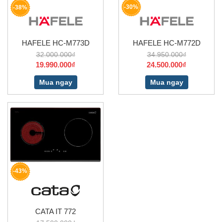
-30%
-38%
HAFELE HC-M773D
HAFELE HC-M772D
32.000.000₫
34.950.000₫
19.990.000₫
24.500.000₫
Mua ngay
Mua ngay
-43%
CATA IT 772