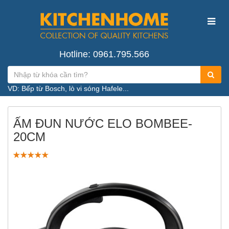
Hotline: 0961.795.566
VD: Bếp từ Bosch, lò vi sóng Hafele...
ẤM ĐUN NƯỚC ELO BOMBEE-
20CM