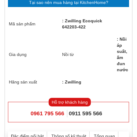
Tại sao nên mua hàng tại KitchenHome?
Zwilling Ecoquick
Mã sản phẩm
642203-422
Nồi
áp
suất,
Gia dụng
Nồi từ
ấm
đun
nước
Hãng sản xuất
Zwilling
Hỗ trợ khách hàng
0961 795 566
0911 595 566
Đặc điểm nổi bật
Thông số kỹ thuật
Tổng quan