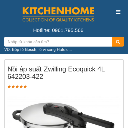
Hotline: 0961.795.566
VD: Bếp từ Bosch, lò vi sóng Hafele...
Nồi áp suất Zwilling Ecoquick 4L
642203-422