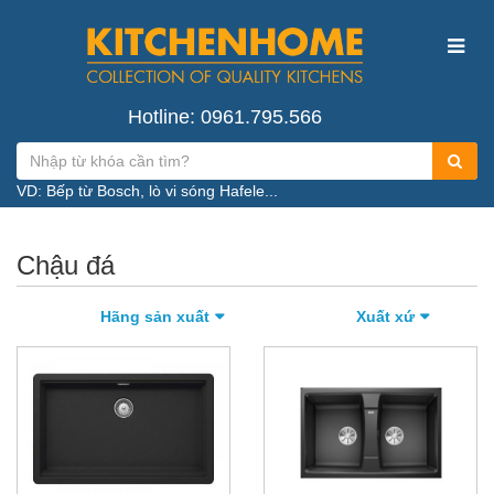
Hotline: 0961.795.566
VD: Bếp từ Bosch, lò vi sóng Hafele...
Chậu đá
Hãng sản xuất
Xuất xứ