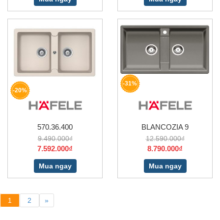
-31%
-20%
570.36.400
BLANCOZIA 9
9.490.000₫
12.590.000₫
7.592.000₫
8.790.000₫
Mua ngay
Mua ngay
1
2
»