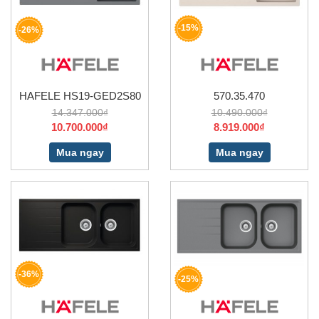
-15%
-26%
HAFELE HS19-GED2S80
570.35.470
14.347.000₫
10.490.000₫
10.700.000₫
8.919.000₫
Mua ngay
Mua ngay
-36%
-25%