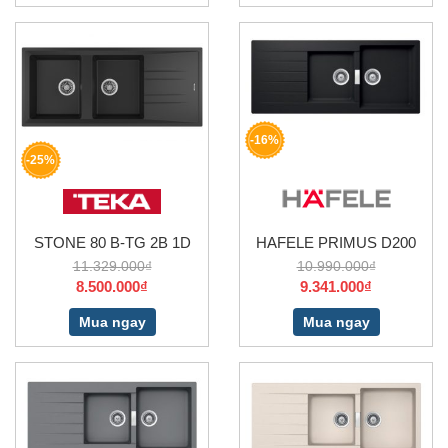
-16%
-25%
STONE 80 B-TG 2B 1D
HAFELE PRIMUS D200
11.329.000₫
10.990.000₫
8.500.000₫
9.341.000₫
Mua ngay
Mua ngay