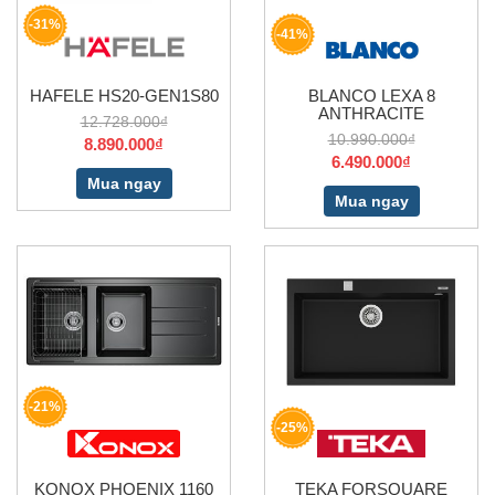
-31%
-41%
HAFELE HS20-GEN1S80
BLANCO LEXA 8
ANTHRACITE
12.728.000₫
10.990.000₫
8.890.000₫
6.490.000₫
Mua ngay
Mua ngay
-21%
-25%
KONOX PHOENIX 1160
TEKA FORSQUARE