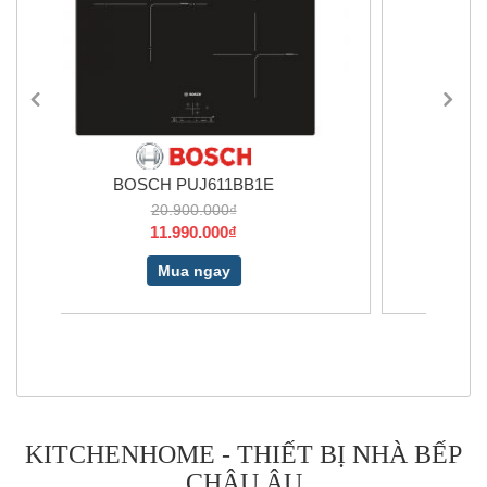
1E
BOSCH PID675DC1E
28.900.000₫
13.490.000₫
Mua ngay
KITCHENHOME - THIẾT BỊ NHÀ BẾP
CHÂU ÂU