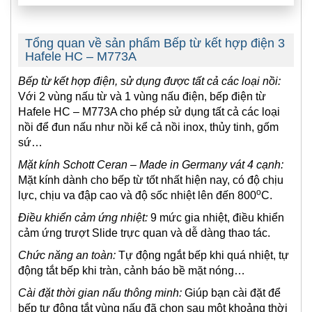
Tổng quan về sản phẩm Bếp từ kết hợp điện 3
Hafele HC – M773A
Bếp từ kết hợp điện, sử dụng được tất cả các loại nồi:
Với 2 vùng nấu từ và 1 vùng nấu điện, bếp điện từ
Hafele HC – M773A cho phép sử dụng tất cả các loại
nồi để đun nấu như nồi kể cả nồi inox, thủy tinh, gốm
sứ…
Mặt kính Schott Ceran – Made in Germany vát 4 cạnh:
Mặt kính dành cho bếp từ tốt nhất hiện nay, có độ chịu
o
lực, chịu va đập cao và độ sốc nhiệt lên đến 800
C.
Điều khiển cảm ứng nhiệt:
9 mức gia nhiệt, điều khiển
cảm ứng trượt Slide trực quan và dễ dàng thao tác.
Chức năng an toàn:
Tự động ngắt bếp khi quá nhiệt, tự
động tắt bếp khi tràn, cảnh báo bề mặt nóng…
Cài đặt thời gian nấu thông minh:
Giúp bạn cài đặt để
bếp tự động tắt vùng nấu đã chọn sau một khoảng thời