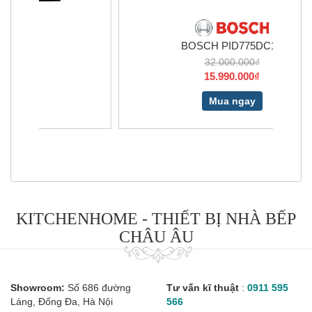
BOSCH PID775DC1E
32.000.000₫
15.990.000₫
Mua ngay
KITCHENHOME - THIẾT BỊ NHÀ BẾP
CHÂU ÂU
Showroom:
Số 686 đường
Tư vấn kĩ thuật
:
0911 595
Láng, Đống Đa, Hà Nội
566