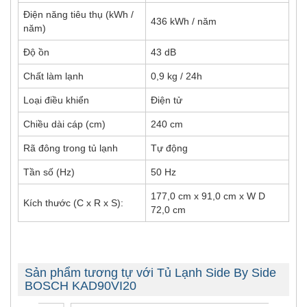
Điện năng tiêu thụ (kWh /
436 kWh / năm
năm)
Độ ồn
43 dB
Chất làm lạnh
0,9 kg / 24h
Loại điều khiển
Điện tử
Chiều dài cáp (cm)
240 cm
Rã đông trong tủ lạnh
Tự động
Tần số (Hz)
50 Hz
177,0 cm x 91,0 cm x W D
Kích thước (C x R x S):
72,0 cm
Sản phẩm tương tự với Tủ Lạnh Side By Side
BOSCH KAD90VI20