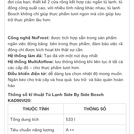
đợi của bạn, thiết kế 2 cửa rộng kết hợp các ngăn tủ lạnh, tủ
đông công suất cao, với nhiều tính năng khác nhau, tủ lạnh
Bosch không chỉ giúp thực phẩm tươi ngon mà còn giúp lưu
trữ thực phẩm lâu hơn.
Công nghệ NoFrost:
được tích hợp sẵn trong sản phẩm
ngăn việc đóng băng bên trong thực phẩm, đảm bảo việc rã
đông chỉ được kích hoạt khi thật sự cần.
Hệ thống làm đá:
Tạo đá với một nút duy nhất.
Hệ thống MultiAirflow:
lưu thông không khí liên tục ở tất cả
các cấp độ – cho thực phẩm tươi hơn.
Điều khiển điện tử:
dễ dàng lựa chọn nhiệt độ mong muốn.
Ngăn kéo cho trái cây và hoa quả: lưu trữ và bảo quản hoàn
hảo
Thông số kĩ thuật Tủ Lạnh Side By Side Bosch
KAD90VI20:
THUỘC TÍNH
THÔNG SỐ
Tổng dung tích
533 l
Tiêu chuẩn năng lượng
A ++