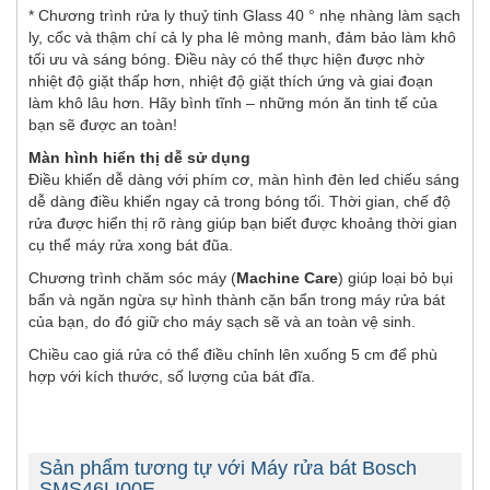
* Chương trình rửa ly thuỷ tinh Glass 40 ° nhẹ nhàng làm sạch
ly, cốc và thậm chí cả ly pha lê mỏng manh, đảm bảo làm khô
tối ưu và sáng bóng. Điều này có thể thực hiện được nhờ
nhiệt độ giặt thấp hơn, nhiệt độ giặt thích ứng và giai đoạn
làm khô lâu hơn. Hãy bình tĩnh – những món ăn tinh tế của
bạn sẽ được an toàn!
Màn hình hiển thị dễ sử dụng
Điều khiển dễ dàng với phím cơ, màn hình đèn led chiếu sáng
dễ dàng điều khiển ngay cả trong bóng tối. Thời gian, chế độ
rửa được hiển thị rõ ràng giúp bạn biết được khoảng thời gian
cụ thể máy rửa xong bát đũa.
Chương trình chăm sóc máy (
Machine Care
) giúp loại bỏ bụi
bẩn và ngăn ngừa sự hình thành cặn bẩn trong máy rửa bát
của bạn, do đó giữ cho máy sạch sẽ và an toàn vệ sinh.
Chiều cao giá rửa có thể điều chỉnh lên xuống 5 cm để phù
hợp với kích thước, số lượng của bát đĩa.
Sản phẩm tương tự với Máy rửa bát Bosch
SMS46LI00E