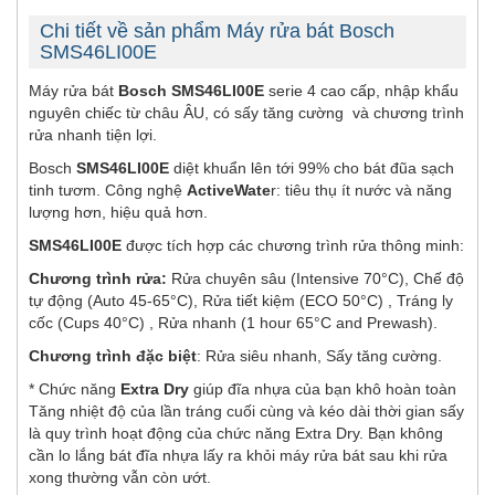
Chi tiết về sản phẩm Máy rửa bát Bosch
SMS46LI00E
Máy rửa bát
Bosch SMS46LI00E
serie 4 cao cấp, nhập khẩu
nguyên chiếc từ châu ÂU, có sấy tăng cường và chương trình
rửa nhanh tiện lợi.
Bosch
SMS46LI00E
diệt khuẩn lên tới 99% cho bát đũa sạch
tinh tươm. Công nghệ
ActiveWate
r: tiêu thụ ít nước và năng
lượng hơn, hiệu quả hơn.
SMS46LI00E
được tích hợp các chương trình rửa thông minh:
Chương trình rửa:
Rửa chuyên sâu (Intensive 70°C), Chế độ
tự động (Auto 45-65°C), Rửa tiết kiệm (ECO 50°C) , Tráng ly
cốc (Cups 40°C) , Rửa nhanh (1 hour 65°C and Prewash).
Chương trình đặc biệt
: Rửa siêu nhanh, Sấy tăng cường.
* Chức năng
Extra Dry
giúp đĩa nhựa của bạn khô hoàn toàn
Tăng nhiệt độ của lần tráng cuối cùng và kéo dài thời gian sấy
là quy trình hoạt động của chức năng Extra Dry. Bạn không
cần lo lắng bát đĩa nhựa lấy ra khỏi máy rửa bát sau khi rửa
xong thường vẫn còn ướt.