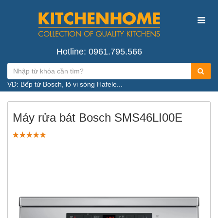
Hotline: 0961.795.566
VD: Bếp từ Bosch, lò vi sóng Hafele...
Máy rửa bát Bosch SMS46LI00E