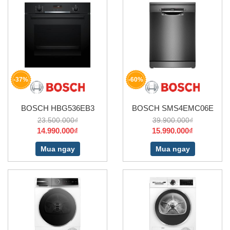
-60%
-37%
BOSCH HBG536EB3
BOSCH SMS4EMC06E
23.500.000₫
39.900.000₫
14.990.000₫
15.990.000₫
Mua ngay
Mua ngay