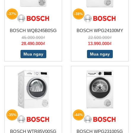
-37%
-38%
BOSCH WQB245B0SG
BOSCH WPG24100MY
45.000.000₫
22.500.000₫
28.490.000₫
13.990.000₫
Mua ngay
Mua ngay
-35%
-44%
BOSCH WTR85V00SG
BOSCH WPG23100SG