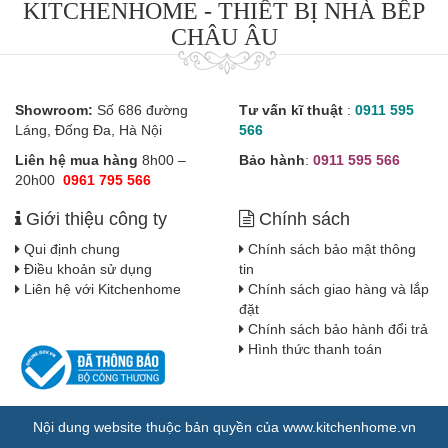
KITCHENHOME - THIẾT BỊ NHÀ BẾP
CHÂU ÂU
Showroom:
Số 686 đường
Tư vấn kĩ thuật
:
0911 595
Láng, Đống Đa, Hà Nội
566
Liên hệ mua hàng
8h00 –
Bảo hành
:
0911 595 566
20h00
0961 795 566
Giới thiệu công ty
Chính sách
Qui định chung
Chính sách bảo mật thông
Điều khoản sử dụng
tin
Liên hệ với Kitchenhome
Chính sách giao hàng và lắp
đặt
Chính sách bảo hành đổi trả
Hình thức thanh toán
Nội dung website thuộc bản quyền của www.kitchenhome.vn