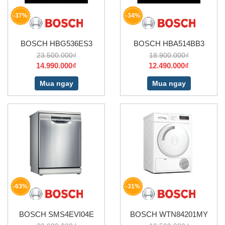
-37%
-34%
BOSCH HBG536ES3
BOSCH HBA514BB3
23.500.000₫
18.900.000₫
14.990.000₫
12.490.000₫
Mua ngay
Mua ngay
-63%
-31%
BOSCH SMS4EVI04E
BOSCH WTN84201MY