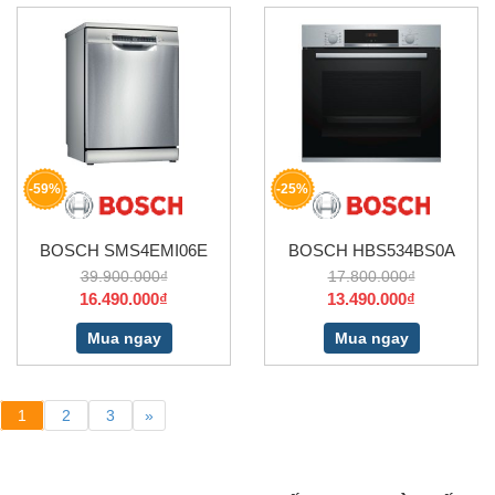
-59%
-25%
BOSCH SMS4EMI06E
BOSCH HBS534BS0A
39.900.000₫
17.800.000₫
16.490.000₫
13.490.000₫
Mua ngay
Mua ngay
1
2
3
»