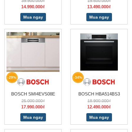
39.900.000₫
19.500.000₫
14.990.000₫
13.490.000₫
Mua ngay
Mua ngay
-29%
-34%
BOSCH SMI4EVS08E
BOSCH HBA514BS3
25.000.000₫
18.900.000₫
17.990.000₫
12.490.000₫
Mua ngay
Mua ngay