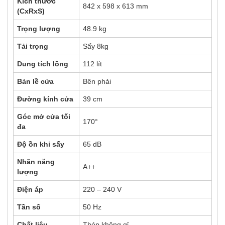
Kích thước
842 x 598 x 613 mm
(CxRxS)
Trọng lượng
48.9 kg
Tải trọng
Sấy 8kg
Dung tích lồng
112 lít
Bản lề cửa
Bên phải
Đường kính cửa
39 cm
Góc mở cửa tối
170°
đa
Độ ồn khi sấy
65 dB
Nhãn năng
A++
lượng
Điện áp
220 – 240 V
Tần số
50 Hz
Chất liệu
Thép không gỉ