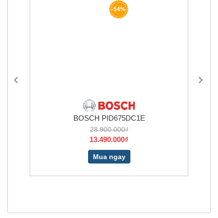
-54%
BOSCH PID675DC1E
28.900.000₫
13.490.000₫
Mua ngay