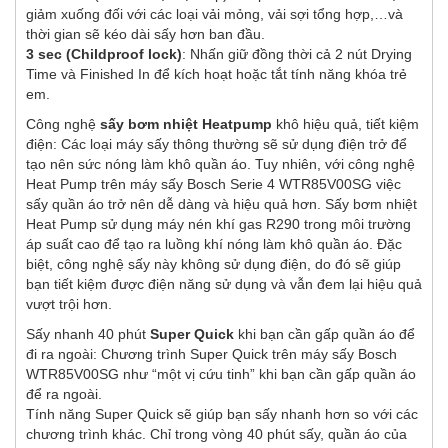
giảm xuống đối với các loại vải mỏng, vải sợi tổng hợp,…và
thời gian sẽ kéo dài sấy hơn ban đầu.
3 sec (Childproof lock)
: Nhấn giữ đồng thời cả 2 nút Drying
Time và Finished In để kích hoạt hoặc tắt tính năng khóa trẻ
em.
Công nghệ
sấy bơm nhiệt Heatpump
khô hiệu quả, tiết kiệm
điện: Các loại máy sấy thông thường sẽ sử dụng điện trở để
tạo nên sức nóng làm khô quần áo. Tuy nhiên, với công nghệ
Heat Pump trên máy sấy Bosch Serie 4 WTR85V00SG việc
sấy quần áo trở nên dễ dàng và hiệu quả hơn. Sấy bơm nhiệt
Heat Pump sử dụng máy nén khí gas R290 trong môi trường
áp suất cao để tạo ra luồng khí nóng làm khô quần áo. Đặc
biệt, công nghệ sấy này không sử dụng điện, do đó sẽ giúp
bạn tiết kiệm được điện năng sử dụng và vẫn đem lại hiệu quả
vượt trội hơn.
Sấy nhanh 40 phút
Super Quick
khi bạn cần gấp quần áo để
đi ra ngoài: Chương trình Super Quick trên máy sấy Bosch
WTR85V00SG như “một vị cứu tinh” khi bạn cần gấp quần áo
để ra ngoài.
Tính năng Super Quick sẽ giúp bạn sấy nhanh hơn so với các
chương trình khác. Chỉ trong vòng 40 phút sấy, quần áo của