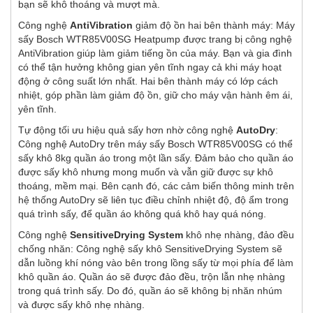
bạn sẽ khô thoáng và mượt mà.
Công nghệ
AntiVibration
giảm độ ồn hai bên thành máy: Máy
sấy Bosch WTR85V00SG Heatpump được trang bị công nghệ
AntiVibration giúp làm giảm tiếng ồn của máy. Bạn và gia đình
có thể tận hưởng không gian yên tĩnh ngay cả khi máy hoạt
động ở công suất lớn nhất. Hai bên thành máy có lớp cách
nhiệt, góp phần làm giảm độ ồn, giữ cho máy vận hành êm ái,
yên tĩnh.
Tự động tối ưu hiệu quả sấy hơn nhờ công nghệ
AutoDry
:
Công nghệ AutoDry trên máy sấy Bosch WTR85V00SG có thể
sấy khô 8kg quần áo trong một lần sấy. Đảm bảo cho quần áo
được sấy khô nhưng mong muốn và vẫn giữ được sự khô
thoáng, mềm mại. Bên cạnh đó, các cảm biến thông minh trên
hệ thống AutoDry sẽ liên tục điều chỉnh nhiệt độ, độ ẩm trong
quá trình sấy, để quần áo không quá khô hay quá nóng.
Công nghệ
SensitiveDrying System
khô nhẹ nhàng, đảo đều
chống nhăn: Công nghệ sấy khô SensitiveDrying System sẽ
dẫn luồng khí nóng vào bên trong lồng sấy từ mọi phía để làm
khô quần áo. Quần áo sẽ được đảo đều, trộn lẫn nhẹ nhàng
trong quá trình sấy. Do đó, quần áo sẽ không bị nhăn nhúm
và được sấy khô nhẹ nhàng.