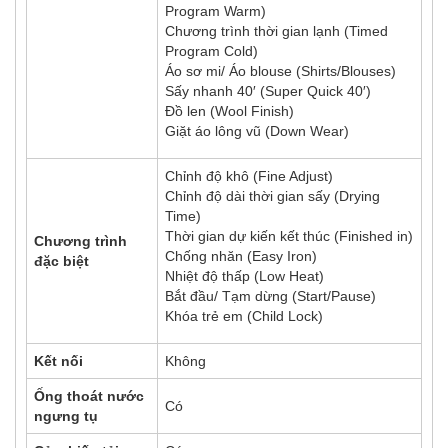
Program Warm)
Chương trình thời gian lạnh (Timed
Program Cold)
Áo sơ mi/ Áo blouse (Shirts/Blouses)
Sấy nhanh 40′ (Super Quick 40′)
Đồ len (Wool Finish)
Giặt áo lông vũ (Down Wear)
Chỉnh độ khô (Fine Adjust)
Chỉnh độ dài thời gian sấy (Drying
Time)
Thời gian dự kiến kết thúc (Finished in)
Chương trình
Chống nhăn (Easy Iron)
đặc biệt
Nhiệt độ thấp (Low Heat)
Bắt đầu/ Tạm dừng (Start/Pause)
Khóa trẻ em (Child Lock)
Kết nối
Không
Ống thoát nước
Có
ngưng tụ