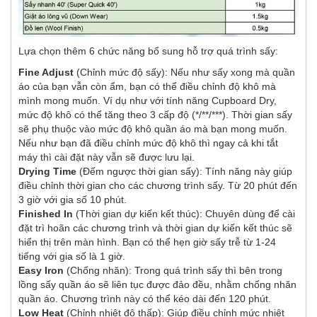
Lựa chọn thêm 6 chức năng bổ sung hỗ trợ quá trình sấy:
Fine Adjust
(Chỉnh mức độ sấy): Nếu như sấy xong mà quần
áo của bạn vẫn còn ẩm, bạn có thể điều chỉnh độ khô mà
mình mong muốn. Ví dụ như với tính năng Cupboard Dry,
mức độ khô có thể tăng theo 3 cấp độ (*/**/***). Thời gian sấy
sẽ phụ thuộc vào mức độ khô quần áo mà bạn mong muốn.
Nếu như bạn đã điều chỉnh mức độ khô thì ngay cả khi tắt
máy thì cài đặt này vẫn sẽ được lưu lại.
Drying Time
(Đếm ngược thời gian sấy): Tính năng này giúp
điều chỉnh thời gian cho các chương trình sấy. Từ 20 phút đến
3 giờ với gia số 10 phút.
Finished In
(Thời gian dự kiến kết thúc): Chuyên dùng để cài
đặt trì hoãn các chương trình và thời gian dự kiến kết thúc sẽ
hiển thị trên màn hình. Bạn có thể hẹn giờ sấy trễ từ 1-24
tiếng với gia số là 1 giờ.
Easy Iron
(Chống nhăn): Trong quá trình sấy thì bên trong
lồng sấy quần áo sẽ liên tục được đảo đều, nhằm chống nhăn
quần áo. Chương trình này có thể kéo dài đến 120 phút.
Low Heat
(Chỉnh nhiệt độ thấp): Giúp điều chỉnh mức nhiệt