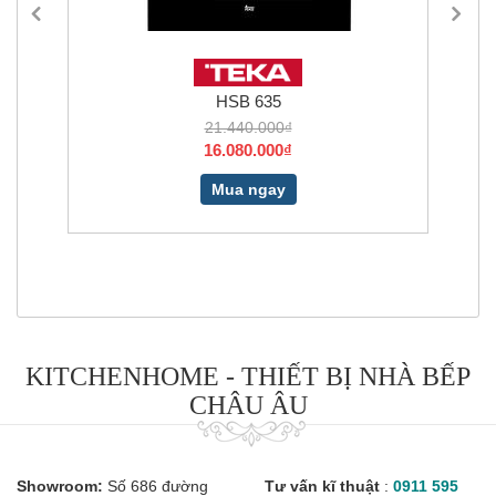
HSB 635
21.440.000₫
16.080.000₫
Mua ngay
KITCHENHOME - THIẾT BỊ NHÀ BẾP
CHÂU ÂU
Showroom:
Số 686 đường
Tư vấn kĩ thuật
:
0911 595