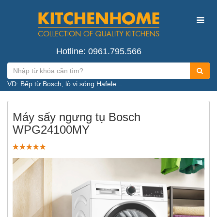
Hotline: 0961.795.566
VD: Bếp từ Bosch, lò vi sóng Hafele...
Máy sấy ngưng tụ Bosch
WPG24100MY