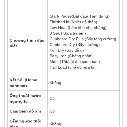
Start/ Pause(Bắt đầu/ Tạm dừng)
Finished in (Nhiệt độ thấp)
Low Heat (Làm khô nhẹ nhàng)
3 Sek (Khóa trẻ em)
Cupboard Dry Plus (Sấy tăng cường)
Chương trình đặc
Cupboard Dry (Sấy thường)
biệt
Iron Dry (Sấy dễ ủ)
Easy Iron (Chống nhăn)
Mute (Tắt/bật âm cảnh báo)
Half Load (chế độ nửa tải)
Kết nối (Home
Không
connect)
Ống thoát nước
Có
ngưng tụ
Cảm biến độ ẩm
Có
Đếm ngược thời
Không
gian