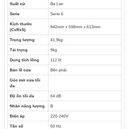
Xuất xứ
Ba Lan
Serie
Serie 6
Kích thước
842mm x 598mm x 613mm
(CxRxS)
Trọng lượng
41,9kg
Tải trọng
9kg
Dung tích lồng
112 lít
Bản lề cửa
Bên phải
Góc mở cửa tối
đa
Độ ồn tối đa
64 dB
Nhãn năng lượng
B
Điện áp
220-240V
Tần số
50 Hz