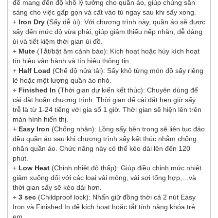
để mang đến độ khô lý tưởng cho quần áo, giúp chúng sẵn
sàng cho việc gấp gọn và cất vào tủ ngay sau khi sấy xong.
+
Iron Dry
(Sấy dễ ủi): Với chương trình này, quần áo sẽ được
sấy đến mức độ vừa phải, giúp giảm thiểu nếp nhăn, dễ dàng
ủi và tiết kiệm thời gian ủi đồ.
+
Mute
(Tắt/bật âm cảnh báo): Kích hoạt hoặc hủy kích hoạt
tín hiệu vận hành và tín hiệu thông tin.
+
Half Load
(Chế độ nửa tải): Sấy khô từng món đồ sấy riêng
lẻ hoặc một lượng quần áo nhỏ.
+
Finished In
(Thời gian dự kiến kết thúc): Chuyên dùng để
cài đặt hoãn chương trình. Thời gian để cài đặt hẹn giờ sấy
trễ là từ 1-24 tiếng với gia số 1 giờ. Thời gian sẽ hiện lên trên
màn hình hiển thị.
+
Easy Iron
(Chống nhăn): Lồng sấy bên trong sẽ liên tục đảo
đều quần áo sau khi chương trình sấy kết thúc nhằm chống
nhăn quần áo. Chức năng này có thể kéo dài lên đến 120
phút.
+
Low Heat
(Chỉnh nhiệt độ thấp): Giúp điều chỉnh mức nhiệt
giảm xuống đối với các loại vải mỏng, vải sợi tổng hợp,…và
thời gian sấy sẽ kéo dài hơn.
+
3 sec
(Childproof lock): Nhấn giữ đồng thời cả 2 nút Easy
Iron và Finished In để kích hoạt hoặc tắt tính năng khóa trẻ
em.