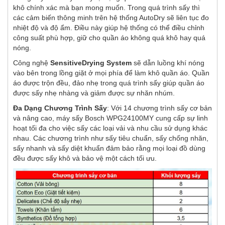
khô chính xác mà bạn mong muốn. Trong quá trình sấy thì
các cảm biến thông minh trên hệ thống AutoDry sẽ liên tục đo
nhiệt độ và độ ẩm. Điều này giúp hệ thống có thể điều chỉnh
công suất phù hợp, giữ cho quần áo không quá khô hay quá
nóng.
Công nghệ
SensitiveDrying System
sẽ dẫn luồng khí nóng
vào bên trong lồng giặt ở mọi phía để làm khô quần áo. Quần
áo được trộn đều, đảo nhẹ trong quá trình sấy giúp quần áo
được sấy nhẹ nhàng và giảm được sự nhăn nhúm.
Đa Dạng Chương Trình Sấy
: Với 14 chương trình sấy cơ bản
và nâng cao, máy sấy Bosch WPG24100MY cung cấp sự linh
hoạt tối đa cho việc sấy các loại vải và nhu cầu sử dụng khác
nhau. Các chương trình như sấy tiêu chuẩn, sấy chống nhăn,
sấy nhanh và sấy diệt khuẩn đảm bảo rằng mọi loại đồ dùng
đều được sấy khô và bảo vệ một cách tối ưu.