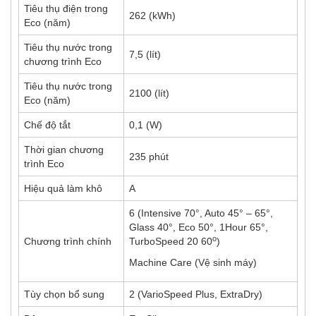
Tiêu thụ điện trong
262 (kWh)
Eco (năm)
Tiêu thụ nước trong
7,5 (lít)
chương trình Eco
Tiêu thụ nước trong
2100 (lít)
Eco (năm)
Chế độ tắt
0,1 (W)
Thời gian chương
235 phút
trình Eco
Hiệu quả làm khô
A
6 (Intensive 70°, Auto 45° – 65°,
Glass 40°, Eco 50°, 1Hour 65°,
o
Chương trình chính
TurboSpeed 20 60
)
Machine Care (Vệ sinh máy)
Tùy chọn bổ sung
2 (VarioSpeed Plus, ExtraDry)