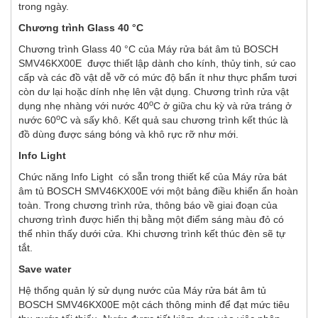
trong ngày.
Chương trình Glass 40 °C
Chương trình Glass 40 °C của Máy rửa bát âm tủ BOSCH
SMV46KX00E được thiết lập dành cho kính, thủy tinh, sứ cao
cấp và các đồ vật dễ vỡ có mức độ bẩn ít như thực phẩm tươi
còn dư lại hoặc dính nhẹ lên vật dụng. Chương trình rửa vật
o
dụng nhẹ nhàng với nước 40
C ở giữa chu kỳ và rửa tráng ở
o
nước 60
C và sấy khô. Kết quả sau chương trình kết thúc là
đồ dùng được sáng bóng và khô rực rỡ như mới.
Info Light
Chức năng Info Light có sẵn trong thiết kế của Máy rửa bát
âm tủ BOSCH SMV46KX00E với một bảng điều khiển ẩn hoàn
toàn. Trong chương trình rửa, thông báo về giai đoạn của
chương trình được hiển thị bằng một điểm sáng màu đỏ có
thể nhìn thấy dưới cửa. Khi chương trình kết thúc đèn sẽ tự
tắt.
Save water
Hệ thống quản lý sử dụng nước của Máy rửa bát âm tủ
BOSCH SMV46KX00E một cách thông minh để đạt mức tiêu