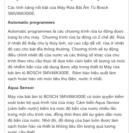
Các tính năng nổi bật của Máy Rửa Bát Âm Tủ Bosch
SMV46KX00E:
Automatic programmes
Automatic programmes là các chương trình rửa tự động được
trang bị cho máy. Chương trình rửa tự động có 2 chế độ: Rửa
ở nhiệt độ thấp cho ly thủy tinh, sứ cao cấp dễ vỡ; rửa ở nhiệt
độ cao cho bát đĩa thông thường. Chương trình sẽ tự động
điều chỉnh nhiệt độ của nước và các thông số khác của chu
trình theo nhu cầu thực tế dựa trên cảm biến về lượng và mức
độ nhiễm bẩn của vật dụng được xếp trong thiết bị Máy rửa
bát âm tủ BOSCH SMV46KX00E. Đảm bảo hiệu suất làm
sạch hoàn hảo với mức tiêu thụ điện, nước ít nhất.
Aqua Sensor
Máy rửa bát âm tủ BOSCH SMV46KX00E có toàn quyền kiểm
soát toàn bộ quá trình rửa của máy. Cảm biến Aqua Sensor
(cảm biến nước) kiểm tra mức độ bẩn của nước nhiều lần
trong một chu trình rửa, đồng thời theo dõi sự giảm dần mức
độ bẩn của nước. Nhờ đó, đồ dùng của bạn luôn được làm
sạch hoàn hảo và thiết bị không tiêu tốn lượng quá lượng
nước cần thiết.