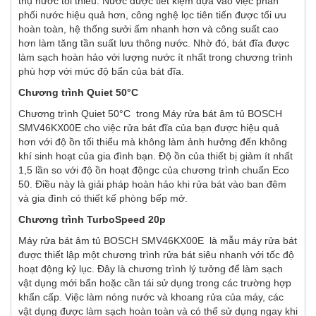
thụ nước tối thiểu. Nước được tiết kiệm dựa vào việc phân
phối nước hiệu quả hơn, công nghệ lọc tiên tiến được tối ưu
hoàn toàn, hệ thống sưởi ấm nhanh hơn và công suất cao
hơn làm tăng tần suất lưu thông nước. Nhờ đó, bát đĩa được
làm sạch hoàn hảo với lượng nước ít nhất trong chương trình
phù hợp với mức độ bẩn của bát đĩa.
Chương trình Quiet 50°C
Chương trình Quiet 50°C trong Máy rửa bát âm tủ BOSCH
SMV46KX00E cho việc rửa bát đĩa của bạn được hiệu quả
hơn với độ ồn tối thiểu mà không làm ảnh hưởng đến không
khí sinh hoạt của gia đình bạn. Độ ồn của thiết bị giảm ít nhất
1,5 lần so với độ ồn hoạt độngc của chương trình chuẩn Eco
50. Điều này là giải pháp hoàn hảo khi rửa bát vào ban đêm
và gia đình có thiết kế phòng bếp mở.
Chương trình TurboSpeed 20p
Máy rửa bát âm tủ BOSCH SMV46KX00E là mẫu máy rửa bát
được thiết lập một chương trình rửa bát siêu nhanh với tốc độ
hoạt động kỷ lục. Đây là chương trình lý tưởng để làm sạch
vật dụng mới bẩn hoặc cần tái sử dụng trong các trường hợp
khẩn cấp. Việc làm nóng nước và khoang rửa của máy, các
vật dụng được làm sạch hoàn toàn và có thể sử dụng ngay khi