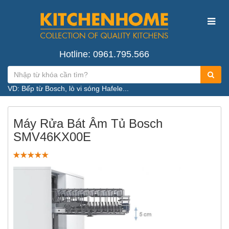
Hotline: 0961.795.566
VD: Bếp từ Bosch, lò vi sóng Hafele...
Máy Rửa Bát Âm Tủ Bosch
SMV46KX00E