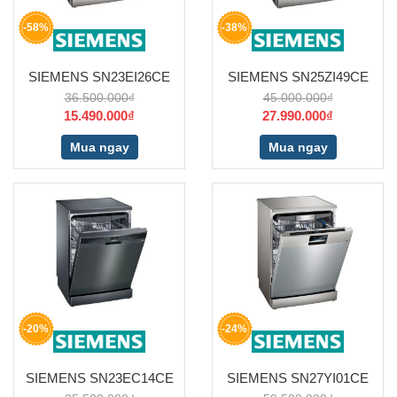
-58%
-38%
SIEMENS SN23EI26CE
SIEMENS SN25ZI49CE
36.500.000₫
45.000.000₫
15.490.000₫
27.990.000₫
Mua ngay
Mua ngay
-20%
-24%
SIEMENS SN23EC14CE
SIEMENS SN27YI01CE