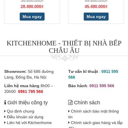
35.500.000₫
59.500.000₫
28.490.000₫
45.490.000₫
Mua ngay
Mua ngay
KITCHENHOME - THIẾT BỊ NHÀ BẾP
CHÂU ÂU
Showroom:
Số 686 đường
Tư vấn kĩ thuật
:
0911 595
Láng, Đống Đa, Hà Nội
566
Liên hệ mua hàng
8h00 –
Bảo hành
:
0911 595 566
20h00
0961 795 566
Giới thiệu công ty
Chính sách
Qui định chung
Chính sách bảo mật thông
Điều khoản sử dụng
tin
Liên hệ với Kitchenhome
Chính sách giao hàng và lắp