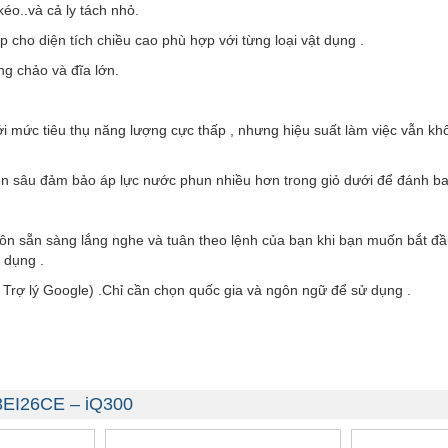
éo..và cả ly tách nhỏ.
 cho diện tích chiều cao phù hợp với từng loại vật dụng .
ng chảo và đĩa lớn.
ới mức tiêu thụ năng lượng cực thấp , nhưng hiệu suất làm việc vẫn kh
ên sâu đảm bảo áp lực nước phun nhiều hơn trong giỏ dưới để đánh bay
ôn sẵn sàng lắng nghe và tuân theo lệnh của bạn khi bạn muốn bắt đầ
 dụng .
, Trợ lý Google) .Chỉ cần chọn quốc gia và ngôn ngữ để sử dụng .
3EI26CE – iQ300