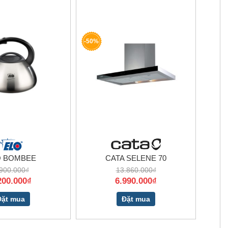
-50%
O BOMBEE
CATA SELENE 70
900.000₫
13.860.000₫
200.000₫
6.990.000₫
Đặt mua
Đặt mua