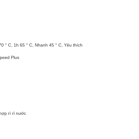
0 ° C, 1h 65 ° C, Nhanh 45 ° C, Yêu thích
eed ​​Plus
ợp rì rỉ nước