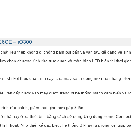
I26CE – iQ300
hất liệu thép không gỉ chống bám bụi bẩn và vân tay, dễ dàng vệ sinh
ựa chọn chương rình rửa trực quan và màn hình LED hiển thị thời gian
 Khi kết thúc quá trình sấy, cửa máy sẽ tự động mở nhẹ nhàng. Hơi ẩ
ầu van cấp nước vào máy được trang bị hệ thống mạch cảm biến và rờ l
rình rửa chính, giảm thời gian hơn gấp 3 lần .
ng ở nhà hay ở xa thiết bị – bằng cách sử dụng Ứng dụng Home Connect
t linh hoạt. Nhờ thiết kế đặc biệt , hệ thống 3 khay rửa rộng lớn giúp 