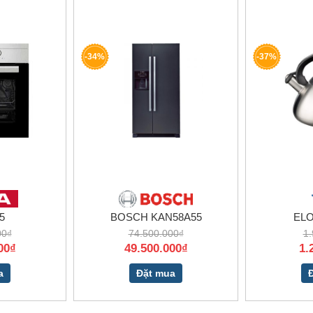
-34%
-37%
5
BOSCH KAN58A55
EL
00₫
74.500.000₫
1.
00₫
49.500.000₫
1.
a
Đặt mua