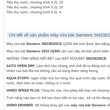
Tiêu thụ nước, chương trình 4 (l): 10
Tiêu thụ nước, chương trình 5 (l): 10
Tiêu thụ nước, chương trình 6 (l): 4
Chi tiết về sản phẩm Máy rửa bát Siemens SN23E
Máy rửa bát
Siemens SN23EI26CE
iQ300 đời mới được làm bằng c
Máy rửa bát
Siemens 2022 iQ300
cận cao cấp với bàn phím bấm l
NHỮNG TÍNH NĂNG NỔI BẬT của MÁY RỬA BÁT
SN23EI26CE
AUTO OPEN DRY:
Làm khô nhẹ nhàng nhờ chế độ tự động mở cửa :
nhiên của bát đĩa mà không cần sử dụng thêm năng lượng.
AQUA STOP®
: ngăn chặn mọi hư hỏng cho quá trình cấp nước. Đ
nước, đảm bảo an toàn, chống rò rỉ nước.
VARIO SPEED ​​PLUS
: Tăng tốc rửa, cho phép kết hợp với chương t
Tính năng này bạn có thể lựa chọn bất cứ lúc nào , kể cả khi đa
VARIO DRAWER
: Hệ thống khay giỏ của
máy rửa bát Siemens
rấ