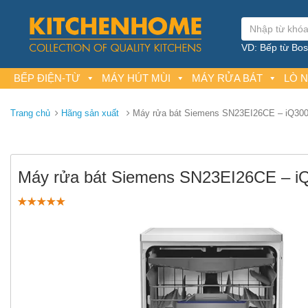
VD: Bếp từ Bosc
BẾP ĐIỆN-TỪ
MÁY HÚT MÙI
MÁY RỬA BÁT
LÒ 
Trang chủ
Hãng sản xuất
Máy rửa bát Siemens SN23EI26CE – iQ30
Máy rửa bát Siemens SN23EI26CE – i