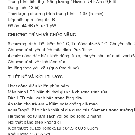
Trung bình tiêu thụ (Năng lượng / Nước): 74 kWh / 9,5 lít
Dung tích: 13 bộ
Thời lượng chương trình trung bình : 4:35 (h: min)
Lớp hiệu quả tiếng ồn: B
Độ ồn: 44 dB (A) re 1 pW
CHƯƠNG TRÌNH VÀ CHỨC NĂNG
6 chương trình: Tiết kiệm 50 ° C, Tự động 45-65 ° C, Chuyên sâu 7
Chương trình yêu thích mặc định: Pre-Rinse
4 chức năng đặc biệt: khởi động từ xa, chuyên sâu, nửa tải, varioSp
Chương trình vệ sinh lồng rửa
Im lặng theo yêu cầu (qua ứng dụng)
THIẾT KẾ VÀ KÍCH THƯỚC
Hoạt động điều khiển phím bấm
Màn hình LED hiển thị thời gian và chương trình rửa
Đèn LED màu xanh bên trong lồng rửa
An toàn cho trẻ em – Kiểm soát chống giả mạo
aquaStop®: Bảo hành thiết bị gia dụng của Siemens trong trường h
Hệ thống lọc tự làm sạch với bộ lọc sóng 3 mảnh
Nội thất bằng thép không gỉ
Kích thước (CaoxRộngxSâu): 84,5 x 60 x 60cm
Khối lượng : 53.553kg