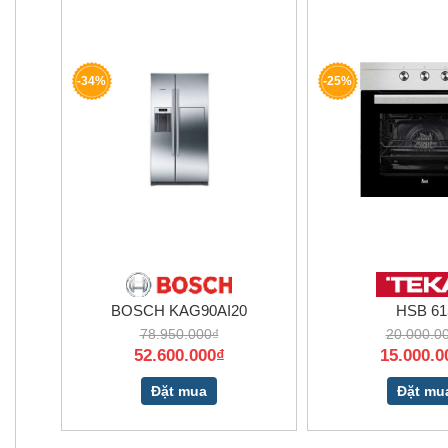
-34%
-25%
BOSCH KAG90AI20
HSB 61
78.950.000₫
20.000.0
52.600.000₫
15.000.0
Đặt mua
Đặt mu