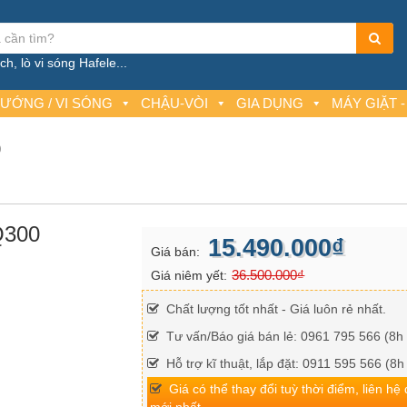
h, lò vi sóng Hafele...
NƯỚNG / VI SÓNG
CHẬU-VÒI
GIA DỤNG
MÁY GIẶT -
0
Q300
15.490.000₫
Giá bán:
36.500.000₫
Giá niêm yết:
Chất lượng tốt nhất - Giá luôn rẻ nhất.
Tư vấn/Báo giá bán lẻ: 0961 795 566 (8h 
Hỗ trợ kĩ thuật, lắp đặt: 0911 595 566 (8h
Giá có thể thay đổi tuỳ thời điểm, liên hệ