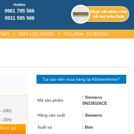
Hotline
0961 795 566
0911 595 566
 SẤY
MÁY LỌC NƯỚC
TỦ LẠNH
TỦ RƯỢU
Tại sao nên mua hàng tại KitchenHome?
Siemens
Mã sản phẩm
SN23EI26CE
- 19h)
Hãng sản xuất
Siemens
 - 20h)
Xuất xứ
Đức
 để có giá