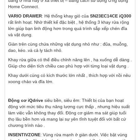
đang ở nhà hay ở xa thiết bị – bằng cách sử dụng Ứng dụng
Home Connect.
VARIO DRAWER
: Hệ thống khay giỏ của
SN23EC14CE iQ300
rất linh hoạt. Nhờ thiết kế đặc biệt , hệ thống 3 khay rửa rộng
lớn giúp bạn linh động hơn trong quá trình sắp xếp chén đĩa
và vật dụng.
Giàn trên cùng chứa những vật dụng nhỏ như : đũa, muỗng,
dao, kéo..và cả ly tách nhỏ.
Khay rửa giữa có thể điều chỉnh nâng lên , hạ xuống dễ dàng .
Giúp cho diện tích chiều cao phù hợp với từng loại vật dụng .
Khay dưới cùng có kích thước lớn nhất , thích hợp với nồi nêu
xoong chảo và đĩa lớn.
Động cơ iQdrive
siêu bền, siêu êm: Thiết bị của bạn hoạt
động với mức tiêu thụ năng lượng cực thấp , nhưng hiệu suất
làm việc vẫn không thay đổi. Động cơ giảm ma sát giúp tuổi
thọ lâu bền hơn và mang lại sự yên tĩnh tuyệt đối với bất cứ
chương trình nào .
INSENTIVZONE
: Vùng rửa mạnh ở giàn dưới. Việc bật vùng