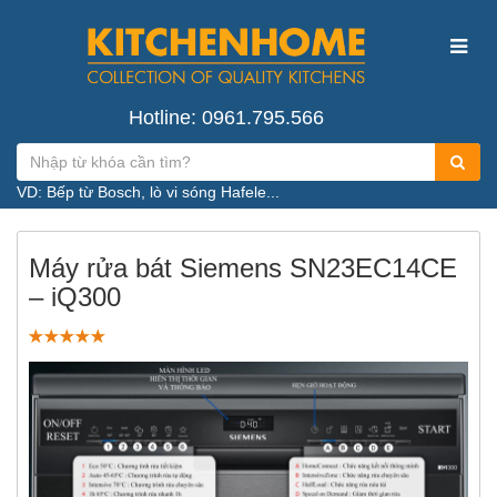
Hotline: 0961.795.566
VD: Bếp từ Bosch, lò vi sóng Hafele...
Máy rửa bát Siemens SN23EC14CE
– iQ300