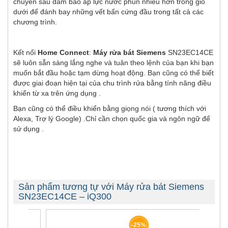
chuyên sâu đảm bảo áp lực nước phun nhiều hơn trong giỏ
dưới để đánh bay những vết bẩn cứng đầu trong tất cả các
chương trình.
Kết nối
Home Connect
:
Máy rửa bát Siemens
SN23EC14CE
sẽ luôn sẵn sàng lắng nghe và tuân theo lệnh của bạn khi bạn
muốn bắt đầu hoặc tạm dừng hoạt động. Bạn cũng có thể biết
được giai đoạn hiện tại của chu trình rửa bằng tính năng điều
khiển từ xa trên ứng dụng .
Bạn cũng có thể điều khiển bằng giọng nói ( tương thích với
Alexa, Trợ lý Google) .Chỉ cần chọn quốc gia và ngôn ngữ để
sử dụng .
Sản phẩm tương tự với Máy rửa bát Siemens
SN23EC14CE – iQ300
-25%