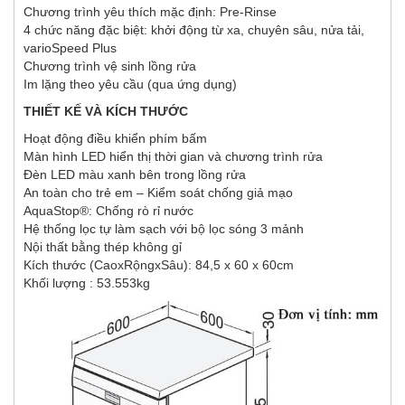
Chương trình yêu thích mặc định: Pre-Rinse
4 chức năng đặc biệt: khởi động từ xa, chuyên sâu, nửa tải,
varioSpeed ​​Plus
Chương trình vệ sinh lồng rửa
Im lặng theo yêu cầu (qua ứng dụng)
THIẾT KẾ VÀ KÍCH THƯỚC
Hoạt động điều khiển phím bấm
Màn hình LED hiển thị thời gian và chương trình rửa
Đèn LED màu xanh bên trong lồng rửa
An toàn cho trẻ em – Kiểm soát chống giả mạo
AquaStop®: Chống rò rỉ nước
Hệ thống lọc tự làm sạch với bộ lọc sóng 3 mảnh
Nội thất bằng thép không gỉ
Kích thước (CaoxRộngxSâu): 84,5 x 60 x 60cm
Khối lượng : 53.553kg