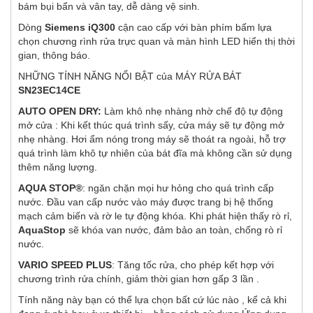
bám bụi bẩn và vân tay, dễ dàng vệ sinh.
Dòng
Siemens iQ300
cận cao cấp với bàn phím bấm lựa
chọn chương rình rửa trực quan và màn hình LED hiển thị thời
gian, thông báo.
NHỮNG TÍNH NĂNG NỔI BẬT của MÁY RỬA BÁT
SN23EC14CE
AUTO OPEN DRY:
Làm khô nhẹ nhàng nhờ chế độ tự động
mở cửa : Khi kết thúc quá trình sấy, cửa máy sẽ tự động mở
nhẹ nhàng. Hơi ẩm nóng trong máy sẽ thoát ra ngoài, hỗ trợ
quá trình làm khô tự nhiên của bát đĩa mà không cần sử dụng
thêm năng lượng.
AQUA STOP®
: ngăn chặn mọi hư hỏng cho quá trình cấp
nước. Đầu van cấp nước vào máy được trang bị hệ thống
mạch cảm biến và rờ le tự động khóa. Khi phát hiện thấy rò rỉ,
AquaStop
sẽ khóa van nước, đảm bảo an toàn, chống rò rỉ
nước.
VARIO SPEED ​​PLUS
: Tăng tốc rửa, cho phép kết hợp với
chương trình rửa chính, giảm thời gian hơn gấp 3 lần .
Tính năng này bạn có thể lựa chọn bất cứ lúc nào , kể cả khi