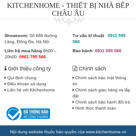
KITCHENHOME - THIẾT BỊ NHÀ BẾP
CHÂU ÂU
Showroom:
Số 686 đường
Tư vấn kĩ thuật
:
0911 595
Láng, Đống Đa, Hà Nội
566
Liên hệ mua hàng
8h00 –
Bảo hành
:
0911 595 566
20h00
0961 795 566
Giới thiệu công ty
Chính sách
Qui định chung
Chính sách bảo mật thông
Điều khoản sử dụng
tin
Liên hệ với Kitchenhome
Chính sách giao hàng và lắp
đặt
Chính sách bảo hành đổi trả
Hình thức thanh toán
Nội dung website thuộc bản quyền của www.kitchenhome.vn