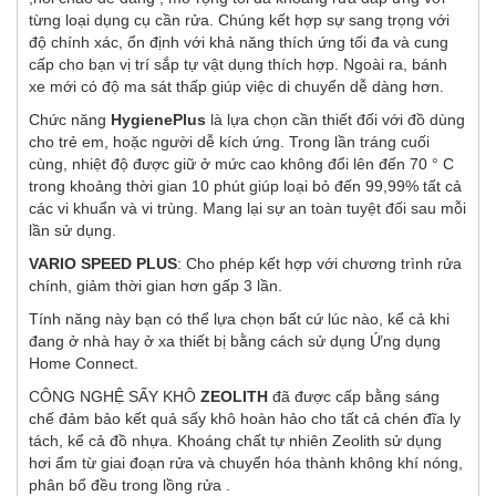
từng loại dụng cụ cần rửa. Chúng kết hợp sự sang trọng với
độ chính xác, ổn định với khả năng thích ứng tối đa và cung
cấp cho bạn vị trí sắp tự vật dụng thích hợp. Ngoài ra, bánh
xe mới có độ ma sát thấp giúp việc di chuyển dễ dàng hơn.
Chức năng
HygienePlus
là lựa chọn cần thiết đối với đồ dùng
cho trẻ em, hoặc người dễ kích ứng. Trong lần tráng cuối
cùng, nhiệt độ được giữ ở mức cao không đổi lên đến 70 ° C
trong khoảng thời gian 10 phút giúp loại bỏ đến 99,99% tất cả
các vi khuẩn và vi trùng. Mang lại sự an toàn tuyệt đối sau mỗi
lần sử dụng.
VARIO SPEED ​​PLUS
: Cho phép kết hợp với chương trình rửa
chính, giảm thời gian hơn gấp 3 lần.
Tính năng này bạn có thể lựa chọn bất cứ lúc nào, kể cả khi
đang ở nhà hay ở xa thiết bị bằng cách sử dụng Ứng dụng
Home Connect.
CÔNG NGHỆ SẤY KHÔ
ZEOLITH
đã được cấp bằng sáng
chế đảm bảo kết quả sấy khô hoàn hảo cho tất cả chén đĩa ly
tách, kể cả đồ nhựa. Khoáng chất tự nhiên Zeolith sử dụng
hơi ẩm từ giai đoạn rửa và chuyển hóa thành không khí nóng,
phân bổ đều trong lồng rửa .