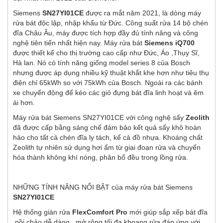
Siemens
SN27YI01CE
được ra mắt năm 2021, là dòng máy
rửa bát độc lập, nhập khẩu từ Đức. Công suất rửa 14 bộ chén
đĩa Châu Âu, máy được tích hợp đầy đủ tính năng và công
nghệ tiên tiến nhất hiện nay. Máy rửa bát
Siemens iQ700
được thiết kế cho thị trường cao cấp như Đức, Áo ,Thụy Sĩ,
Hà lan. Nó có tính năng giống model series 8 của Bosch
nhưng được áp dụng nhiều kỹ thuật khắt khe hơn như tiêu thụ
điện chỉ 65kWh so với 75kWh của Bosch. Ngoài ra các bánh
xe chuyển động để kéo các giỏ đựng bát đĩa linh hoạt và êm
ái hơn.
Máy rửa bát Siemens SN27YI01CE với công nghệ sấy
Zeolith
đã được cấp bằng sáng chế đảm bảo kết quả sấy khô hoàn
hảo cho tất cả chén đĩa ly tách, kể cả đồ nhựa. Khoáng chất
Zeolith tự nhiên sử dụng hơi ẩm từ giai đoạn rửa và chuyển
hóa thành không khí nóng, phân bổ đều trong lồng rửa.
NHỮNG TÍNH NĂNG NỔI BẬT của máy rửa bát Siemens
SN27YI01CE
Hệ thống giàn rửa
FlexComfort Pro
mới giúp sắp xếp bát đĩa
,nồi chảo dễ dàng , mở rộng tối đa khoang rửa đáp ứng với