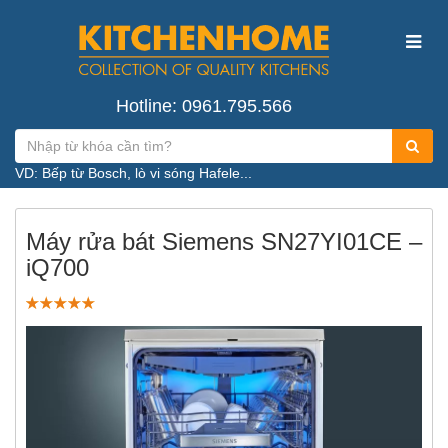
Hotline: 0961.795.566
VD: Bếp từ Bosch, lò vi sóng Hafele...
Máy rửa bát Siemens SN27YI01CE –
iQ700