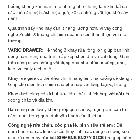
Luồng không khí mạnh mẽ nhưng nhẹ nhàng làm khô tất cả
các món ăn một cách hiệu quả, kể cả những vật liệu khó sấy
nhất.
Quá trình sấy khô này cần ít năng lượng hơn, vì vậy công
nghệ Zeolith® không chỉ hiệu quả mà còn thân thiện với môi
trường.
VARIO DRAWER
: Hệ thống 3 khay rửa rộng lớn giúp bạn linh
động hơn trong quá trình sắp xếp chén đĩa và vật dụng. Giàn
trên cùng chứa những vật dụng nhỏ như: đũa, muỗng, dao,
kéo..và cả ly tách nhỏ.
Khay rửa giữa có thể điều chỉnh nâng lên , hạ xuống dễ dàng .
Giúp cho diện tích chiều cao phù hợp với từng loại vật dụng .
Khay dưới cùng có kích thước lớn nhất , thích hợp với nồi nêu
xoong chảo và đĩa lớn.
Bạn cũng nên lưu ý không xếp quá cao vật dụng làm cản trở
cánh quạt trong quá trình vận hành của thiết bị.
Công nghệ rửa chén, cốc pha lê, bình sữa trẻ em
: Để
đảm bảo rửa các loại đồ cốc thủy tinh ,các dụng cụ đựng sữa
cho trẻ em, máy rửa bát
SIEMENS SN27YI01CE
trang bị thêm