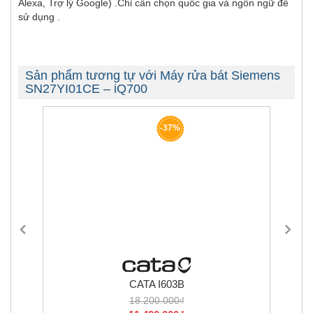
Alexa, Trợ lý Google) .Chỉ cần chọn quốc gia và ngôn ngữ để
sử dụng .
Sản phẩm tương tự với Máy rửa bát Siemens
SN27YI01CE – iQ700
-37%
CATA I603B
18.200.000₫