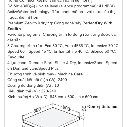
Home Connect: kết nối Wifi vận hành tiện lợi (*)
Độ ồn: 43dB(A) / Noise level (silence programme): 41 dB(A)
ActiveWater technology: Rửa mạnh mẽ hơn với mức tiêu thụ
nước, điện ít hơn
Premium Zeolith® drying: Công nghệ sấy
PerfectDry With
Zeolith
Favorite programs: Chương trình tự động rửa tráng được cài
đặt sẵn
8 Chương trình rửa: Eco 50 °C, Auto 4565 °C, Intensive 70 °C,
Speed 60°, Speed 45 °C, brilliantShine 40 °C, Silence 50 °C,
Favourite
4 lựa chọn: Remote Start, Shine & Dry, IntensiveZone, Speed
on Demand varioSpeed Plus
Chương trình vệ sinh máy / Machine Care
Công suất kết nốt điện (W): 2400
Cường độ dòng điện (A) : 10
Hiệu điện thế (V) : 220-240
Kích thước(H x W x D): 845 cm x 600 cm x 600 cm