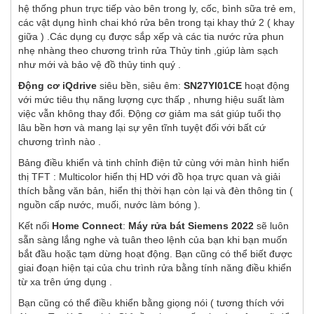
hệ thống phun trực tiếp vào bên trong ly, cốc, bình sữa trẻ em,
các vật dụng hình chai khó rửa bên trong tại khay thứ 2 ( khay
giữa ) .Các dụng cụ được sắp xếp và các tia nước rửa phun
nhẹ nhàng theo chương trình rửa Thủy tinh ,giúp làm sạch
như mới và bảo vệ đồ thủy tinh quý .
Động cơ iQdrive
siêu bền, siêu êm:
SN27YI01CE
hoạt động
với mức tiêu thụ năng lượng cực thấp , nhưng hiệu suất làm
việc vẫn không thay đổi. Động cơ giảm ma sát giúp tuổi thọ
lâu bền hơn và mang lại sự yên tĩnh tuyệt đối với bất cứ
chương trình nào .
Bảng điều khiển và tinh chỉnh điện tử cùng với màn hình hiển
thị TFT : Multicolor hiển thị HD với đồ họa trực quan và giải
thích bằng văn bản, hiển thị thời hạn còn lại và đèn thông tin (
nguồn cấp nước, muối, nước làm bóng ).
Kết nối
Home Connect
:
Máy rửa bát Siemens 2022
sẽ luôn
sẵn sàng lắng nghe và tuân theo lệnh của bạn khi bạn muốn
bắt đầu hoặc tạm dừng hoạt động. Bạn cũng có thể biết được
giai đoạn hiện tại của chu trình rửa bằng tính năng điều khiển
từ xa trên ứng dụng .
Bạn cũng có thể điều khiển bằng giọng nói ( tương thích với