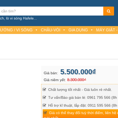
h, lò vi sóng Hafele...
NƯỚNG / VI SÓNG
CHẬU-VÒI
GIA DỤNG
MÁY GIẶT -
5.500.000₫
Giá bán:
8.300.000₫
Giá niêm yết:
Chất lượng tốt nhất - Giá luôn rẻ nhất.
Tư vấn/Báo giá bán lẻ: 0961 795 566 (8h 
Hỗ trợ kĩ thuật, lắp đặt: 0911 595 566 (8h
Giá có thể thay đổi tuỳ thời điểm, liên hệ