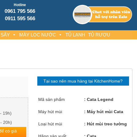
Hotline
0961 795 566
0911 595 566
 SẤY
MÁY LỌC NƯỚC
TỦ LẠNH
TỦ RƯỢU
Tại sao nên mua hàng tại KitchenHome?
Mã sản phẩm
Cata Legend
Máy hút mùi
Máy hút mùi Cata
- 19h)
 - 20h)
Loại hút mùi
Hút mùi treo tường
 để có giá
Hãng sản xuất
Cata