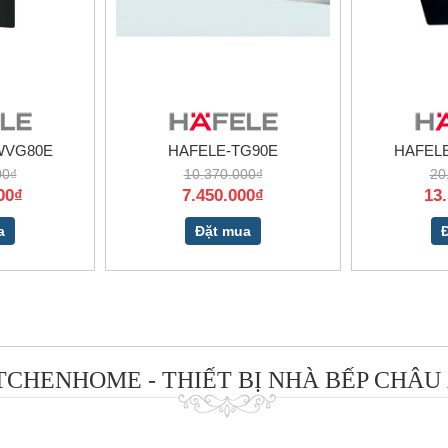
WVG80E
HAFELE-TG90E
HAFEL
00₫
10.370.000₫
20
00₫
7.450.000₫
13
a
Đặt mua
TCHENHOME - THIẾT BỊ NHÀ BẾP CHÂU