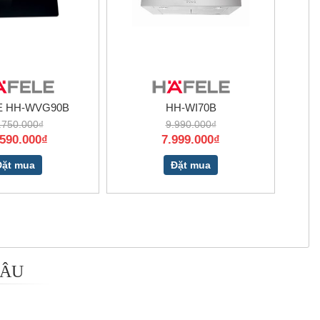
E HH-WVG90B
HH-WI70B
.750.000₫
9.990.000₫
.590.000₫
7.999.000₫
Đặt mua
Đặt mua
 ÂU