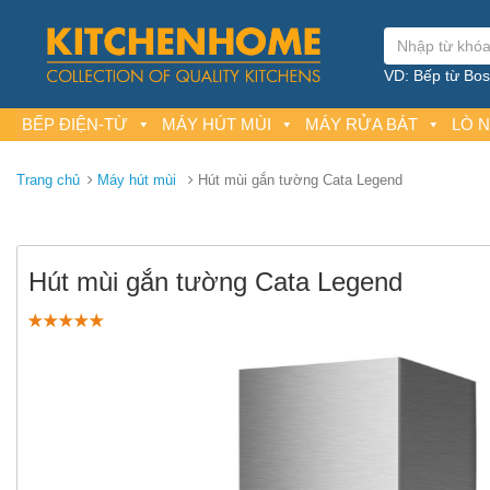
VD: Bếp từ Bosc
BẾP ĐIỆN-TỪ
MÁY HÚT MÙI
MÁY RỬA BÁT
LÒ 
Trang chủ
Máy hút mùi
Hút mùi gắn tường Cata Legend
Hút mùi gắn tường Cata Legend