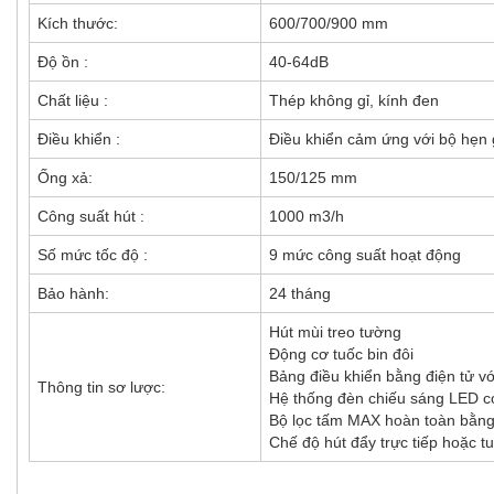
Kích thước:
600/700/900 mm
Độ ồn :
40-64dB
Chất liệu :
Thép không gỉ, kính đen
Điều khiển :
Điều khiển cảm ứng với bộ hẹn 
Ống xả:
150/125 mm
Công suất hút :
1000 m3/h
Số mức tốc độ :
9 mức công suất hoạt động
Bảo hành:
24 tháng
Hút mùi treo tường
Động cơ tuốc bin đôi
Bảng điều khiển bằng điện tử v
Thông tin sơ lược:
Hệ thống đèn chiếu sáng LED có
Bộ lọc tấm MAX hoàn toàn bằng
Chế độ hút đẩy trực tiếp hoặc t