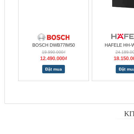
BOSCH DWB77IM50
HAFELE HH-
19.990.000₫
24.189.0
12.490.000₫
18.150.0
Đặt mua
Đặt mu
KI