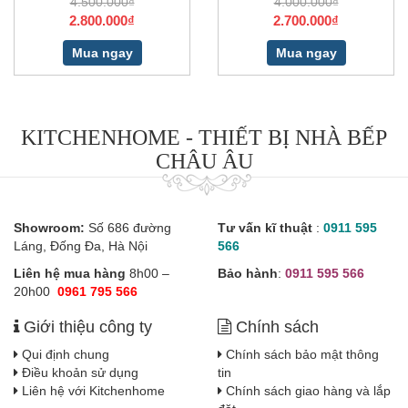
4.500.000₫
4.000.000₫
2.800.000₫
2.700.000₫
Mua ngay
Mua ngay
KITCHENHOME - THIẾT BỊ NHÀ BẾP
CHÂU ÂU
Showroom:
Số 686 đường
Tư vấn kĩ thuật
:
0911 595
Láng, Đống Đa, Hà Nội
566
Liên hệ mua hàng
8h00 –
Bảo hành
:
0911 595 566
20h00
0961 795 566
Giới thiệu công ty
Chính sách
Qui định chung
Chính sách bảo mật thông
Điều khoản sử dụng
tin
Liên hệ với Kitchenhome
Chính sách giao hàng và lắp