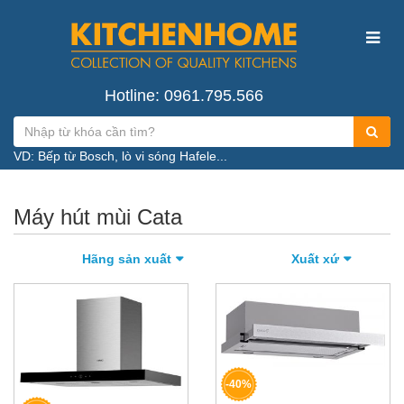
Hotline: 0961.795.566
VD: Bếp từ Bosch, lò vi sóng Hafele...
Máy hút mùi Cata
Hãng sản xuất
Xuất xứ
-40%