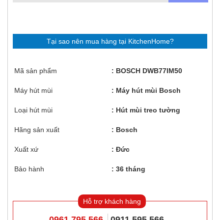
Tại sao nên mua hàng tại KitchenHome?
Mã sản phẩm
BOSCH DWB77IM50
Máy hút mùi
Máy hút mùi Bosch
Loại hút mùi
Hút mùi treo tường
Hãng sản xuất
Bosch
Xuất xứ
Đức
Bảo hành
36 tháng
Hỗ trợ khách hàng
0961 795 566
0911 595 566