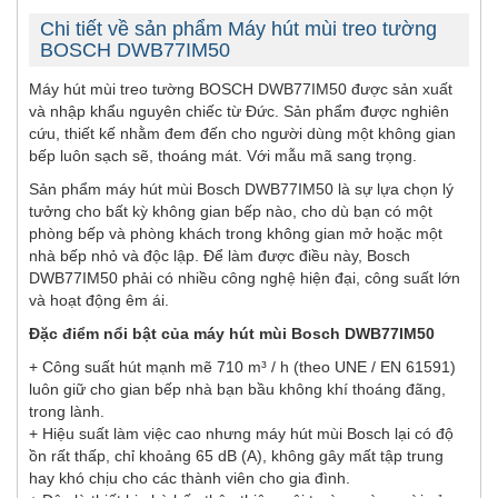
Chi tiết về sản phẩm Máy hút mùi treo tường
BOSCH DWB77IM50
Máy hút mùi treo tường BOSCH DWB77IM50 được sản xuất
và nhập khẩu nguyên chiếc từ Đức. Sản phẩm được nghiên
cứu, thiết kế nhằm đem đến cho người dùng một không gian
bếp luôn sạch sẽ, thoáng mát. Với mẫu mã sang trọng.
Sản phẩm máy hút mùi Bosch DWB77IM50 là sự lựa chọn lý
tưởng cho bất kỳ không gian bếp nào, cho dù bạn có một
phòng bếp và phòng khách trong không gian mở hoặc một
nhà bếp nhỏ và độc lập. Để làm được điều này, Bosch
DWB77IM50 phải có nhiều công nghệ hiện đại, công suất lớn
và hoạt động êm ái.
Đặc điểm nổi bật của máy hút mùi Bosch DWB77IM50
+ Công suất hút mạnh mẽ 710 m³ / h (theo UNE / EN 61591)
luôn giữ cho gian bếp nhà bạn bầu không khí thoáng đãng,
trong lành.
+ Hiệu suất làm việc cao nhưng máy hút mùi Bosch lại có độ
ồn rất thấp, chỉ khoảng 65 dB (A), không gây mất tập trung
hay khó chịu cho các thành viên cho gia đình.