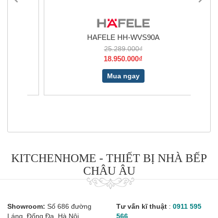
HAFELE HH-WVS90A
25.289.000₫
18.950.000₫
Mua ngay
KITCHENHOME - THIẾT BỊ NHÀ BẾP
CHÂU ÂU
Showroom:
Số 686 đường
Tư vấn kĩ thuật
:
0911 595
Láng, Đống Đa, Hà Nội
566