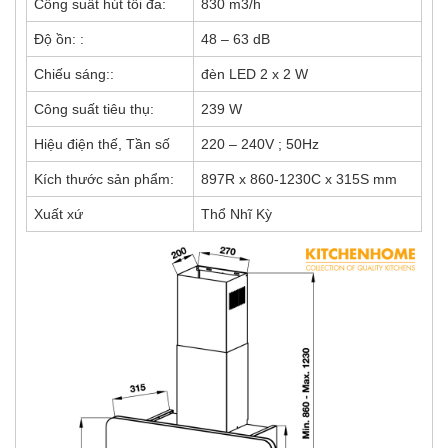
Công suất hút tối đa:
830 m3/h
Độ ồn: :
48 – 63 dB
Chiếu sáng::
đèn LED 2 x 2 W
Công suất tiêu thụ:
239 W
Hiệu điện thế, Tần số
220 – 240V ; 50Hz
Kích thước sản phẩm:
897R x 860-1230C x 315S mm
Xuất xứ
Thổ Nhĩ Kỳ