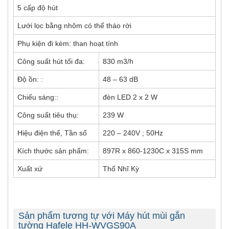
5 cấp độ hút
Lưới lọc bằng nhôm có thể tháo rời
Phụ kiện đi kèm: than hoạt tính
Công suất hút tối đa:
830 m3/h
Độ ồn: :
48 – 63 dB
Chiếu sáng::
đèn LED 2 x 2 W
Công suất tiêu thụ:
239 W
Hiệu điện thế, Tần số
220 – 240V ; 50Hz
Kích thước sản phẩm:
897R x 860-1230C x 315S mm
Xuất xứ
Thổ Nhĩ Kỳ
Sản phẩm tương tự với Máy hút mùi gắn
tường Hafele HH-WVGS90A