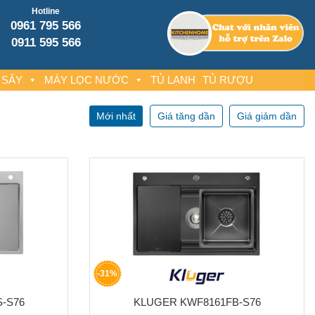
Hotline
0961 795 566
0911 595 566
 SẤY
MÁY LỌC NƯỚC
TỦ LẠNH
TỦ RƯỢU
Mới nhất
Giá tăng dần
Giá giảm dần
-31%
-S76
KLUGER KWF8161FB-S76