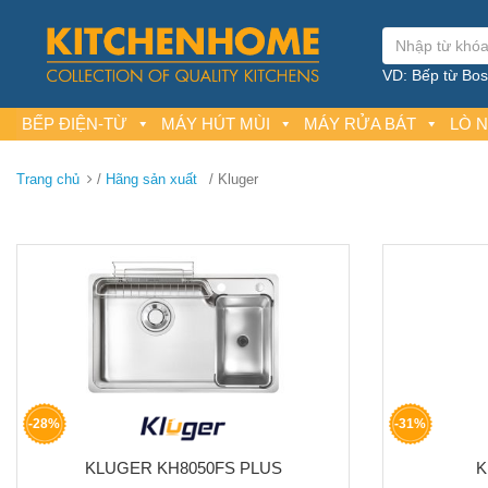
VD: Bếp từ Bosc
BẾP ĐIỆN-TỪ
MÁY HÚT MÙI
MÁY RỬA BÁT
LÒ 
Trang chủ
/
Hãng sản xuất
/ Kluger
-28%
-31%
KLUGER KH8050FS PLUS
K