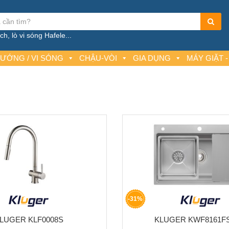
h, lò vi sóng Hafele...
NƯỚNG / VI SÓNG
CHẬU-VÒI
GIA DỤNG
MÁY GIẶT -
-31%
LUGER KLF0008S
KLUGER KWF8161FS