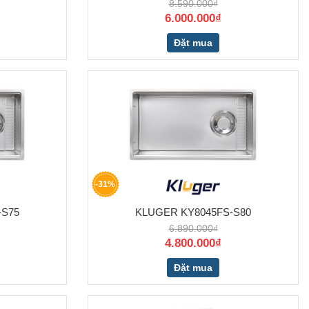
8.590.000₫
6.000.000₫
Đặt mua
-31%
-S75
KLUGER KY8045FS-S80
6.890.000₫
4.800.000₫
Đặt mua