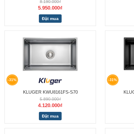
8.190.000₫
5.950.000₫
Đặt mua
-31%
-31%
KLUGER KWU8161FS-S70
KLU
5.890.000₫
4.120.000₫
Đặt mua