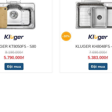
-30%
GER KT8050FS - S80
KLUGER KH8048FS –
8.190.000₫
7.690.000₫
5.790.000₫
5.383.000₫
Đặt mua
Đặt mua