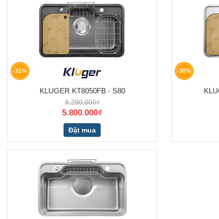
-31%
-30%
KLUGER KT8050FB - S80
KLU
8.290.000₫
5.800.000₫
Đặt mua