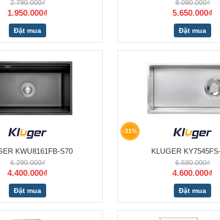
2.790.000₫
8.090.000₫
1.950.000₫
5.650.000₫
Đặt mua
Đặt mua
-31%
GER KWU8161FB-S70
KLUGER KY7545FS
6.290.000₫
6.590.000₫
4.400.000₫
4.600.000₫
Đặt mua
Đặt mua