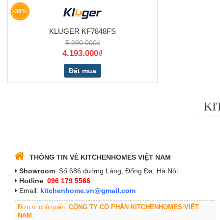
-30%
KLUGER KF7848FS
5.990.000₫
4.193.000₫
Đặt mua
KI
THÔNG TIN VỀ KITCHENHOMES VIỆT NAM
Showroom
: Số 686 đường Láng, Đống Đa, Hà Nội
Hotline
:
096 179 5566
Email:
kitchenhome.vn@gmail.com
Đơn vị chủ quản:
CÔNG TY CỔ PHẦN KITCHENHOMES VIỆT
NAM
.