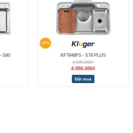
-25%
 S80
KF7848FS - S78 PLUS
6.590.000₫
4.950.000₫
Đặt mua