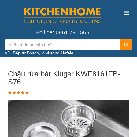
Hotline: 0961.795.566
VD: Bếp từ Bosch, lò vi sóng Hafele...
Chậu rửa bát Kluger KWF8161FB-
S76