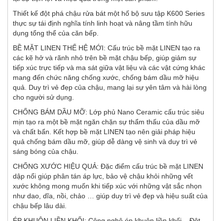
Thiết kế đột phá chậu rửa bát một hố bộ sưu tập K600 Series
thực sự tái định nghĩa tính linh hoạt và nâng tầm tính hữu
dụng tổng thể của căn bếp.
BỀ MẶT LINEN THẾ HỆ MỚI: Cấu trúc bề mặt LINEN tạo ra
các kẽ hở và rãnh nhỏ trên bề mặt chậu bếp, giúp giảm sự
tiếp xúc trực tiếp và ma sát giữa vật liệu và các vật cứng khác
mang đến chức năng chống xước, chống bám dầu mỡ hiệu
quả. Duy trì vẻ đẹp của chậu, mang lại sự yên tâm và hài lòng
cho người sử dụng.
CHỐNG BÁM DẦU MỠ: Lớp phủ Nano Ceramic cấu trúc siêu
mịn tạo ra một bề mặt ngăn chặn sự thẩm thấu của dầu mỡ
và chất bẩn. Kết hợp bề mặt LINEN tạo nên giải pháp hiệu
quả chống bám dầu mỡ, giúp dễ dàng vệ sinh và duy trì vẻ
sáng bóng của chậu.
CHỐNG XƯỚC HIỆU QUẢ: Đặc điểm cấu trúc bề mặt LINEN
dập nổi giúp phân tán áp lực, bảo vệ chậu khỏi những vết
xước không mong muốn khi tiếp xúc với những vật sắc nhọn
như dao, dĩa, nồi, chảo … giúp duy trì vẻ đẹp và hiệu suất của
chậu bếp lâu dài.
ÉP KHUÔN LIỀN KHỐI: Công nghệ ép khuôn liền khối – Đột