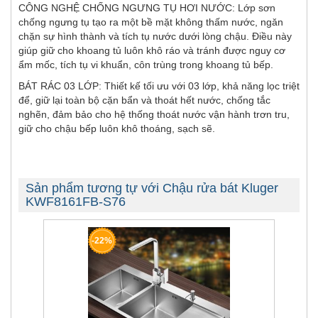
CÔNG NGHỆ CHỐNG NGƯNG TỤ HƠI NƯỚC: Lớp sơn
chống ngưng tụ tạo ra một bề mặt không thấm nước, ngăn
chặn sự hình thành và tích tụ nước dưới lòng chậu. Điều này
giúp giữ cho khoang tủ luôn khô ráo và tránh được nguy cơ
ẩm mốc, tích tụ vi khuẩn, côn trùng trong khoang tủ bếp.
BÁT RÁC 03 LỚP: Thiết kế tối ưu với 03 lớp, khả năng lọc triệt
để, giữ lại toàn bộ cặn bẩn và thoát hết nước, chống tắc
nghẽn, đảm bảo cho hệ thống thoát nước vận hành trơn tru,
giữ cho chậu bếp luôn khô thoáng, sạch sẽ.
Sản phẩm tương tự với Chậu rửa bát Kluger
KWF8161FB-S76
-22%