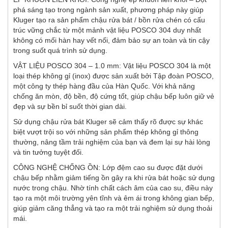
phá sáng tạo trong ngành sản xuất, phương pháp này giúp
Kluger tạo ra sản phẩm chậu rửa bát / bồn rửa chén có cấu
trúc vững chắc từ một mảnh vật liệu POSCO 304 duy nhất
không có mối hàn hay vết nối, đảm bảo sự an toàn và tin cậy
trong suốt quá trình sử dụng.
VẬT LIỆU POSCO 304 – 1.0 mm: Vật liệu POSCO 304 là một
loại thép không gỉ (inox) được sản xuất bởi Tập đoàn POSCO,
một công ty thép hàng đầu của Hàn Quốc. Với khả năng
chống ăn mòn, độ bền, độ cứng tốt, giúp chậu bếp luôn giữ vẻ
đẹp và sự bền bỉ suốt thời gian dài.
Sử dụng chậu rửa bát Kluger sẽ cảm thấy rõ được sự khác
biệt vượt trội so với những sản phẩm thép không gỉ thông
thường, nâng tầm trải nghiệm của bạn và đem lại sự hài lòng
và tin tưởng tuyệt đối.
CÔNG NGHỆ CHỐNG ỒN: Lớp đệm cao su được đặt dưới
chậu bếp nhằm giảm tiếng ồn gây ra khi rửa bát hoặc sử dụng
nước trong chậu. Nhờ tính chất cách âm của cao su, điều này
tạo ra một môi trường yên tĩnh và êm ái trong không gian bếp,
giúp giảm căng thẳng và tạo ra một trải nghiệm sử dụng thoải
mái.