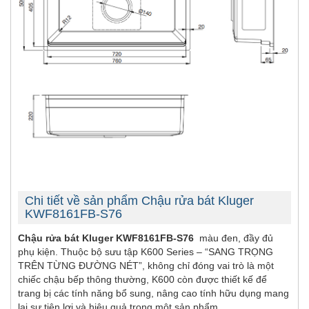
Chi tiết về sản phẩm Chậu rửa bát Kluger
KWF8161FB-S76
Chậu rửa bát Kluger KWF8161FB-S76
màu đen, đầy đủ
phụ kiện. Thuộc bộ sưu tập K600 Series – “SANG TRỌNG
TRÊN TỪNG ĐƯỜNG NÉT”, không chỉ đóng vai trò là một
chiếc chậu bếp thông thường, K600 còn được thiết kế để
trang bị các tính năng bổ sung, nâng cao tính hữu dụng mang
lại sự tiện lợi và hiệu quả trong một sản phẩm.