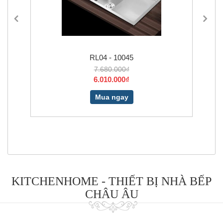
RL04 - 10045
7.680.000₫
6.010.000₫
Mua ngay
KITCHENHOME - THIẾT BỊ NHÀ BẾP
CHÂU ÂU