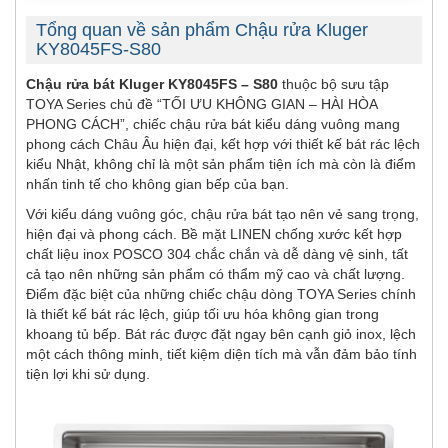
Tổng quan về sản phẩm Chậu rửa Kluger
KY8045FS-S80
Chậu rửa bát Kluger KY8045FS – S80
thuộc bộ sưu tập
TOYA Series chủ đề “TỐI ƯU KHÔNG GIAN – HÀI HÒA
PHONG CÁCH”, chiếc chậu rửa bát kiểu dáng vuông mang
phong cách Châu Âu hiện đại, kết hợp với thiết kế bát rác lệch
kiểu Nhật, không chỉ là một sản phẩm tiện ích mà còn là điểm
nhấn tinh tế cho không gian bếp của bạn.
Với kiểu dáng vuông góc, chậu rửa bát tạo nên vẻ sang trọng,
hiện đại và phong cách. Bề mặt LINEN chống xước kết hợp
chất liệu inox POSCO 304 chắc chắn và dễ dàng vệ sinh, tất
cả tạo nên những sản phẩm có thẩm mỹ cao và chất lượng.
Điểm đặc biệt của những chiếc chậu dòng TOYA Series chính
là thiết kế bát rác lệch, giúp tối ưu hóa không gian trong
khoang tủ bếp. Bát rác được đặt ngay bên cạnh giỏ inox, lệch
một cách thông minh, tiết kiệm diện tích mà vẫn đảm bảo tính
tiện lợi khi sử dụng.