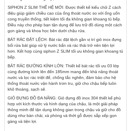
SIPHON Z SLIM THẾ HỆ MỚI: Được thiết kế kiểu chữ Z cách
điệu giúp giảm chiều cao của ống thoát nước so với ống uốn
cong truyền thống, tiết kiệm tối đa không gian khoang tủ bếp.
Điều này cho phép bạn tận dụng để lưu trữ đồ dùng một cách
gọn gàng và khoa học bên dưới chậu rửa.
BÁT RÁC ĐẶT LỆCH: Bát rác đặt lệch gần vị trí giỏ inox đựng
bối rửa bát giúp xử lý nước bẩn và rác thải trở nên tiện lợi
hơn. Kết hợp cùng siphon Z SLIM tối ưu không gian khoang tủ
bếp.
BÁT RÁC ĐƯỜNG KÍNH LỚN: Thiết kế bát rác tối ưu 03 lớp
cùng đường kính lên đến 185mm mang đến khả năng thoát
nước và lọc rác triệt để, chống tắc nghẽn, đảm bảo cho hệ
thống thoát nước vận hành trơn tru, giữ cho chậu bếp luôn
khô thoáng, sạch sẽ.
GIỎ ĐỰNG ĐỒ ĐA NĂNG: Giỏ đựng đồ inox 304 thiết kế phù
hợp với kích thước và hình dạng của chậu, là một giải pháp
thông minh để tận dụng không gian trong chậu và giữ cho đồ
dùng như bàn chải, xà phòng và thớt gỗ được sắp xếp gọn
gàng và tiện lợi.