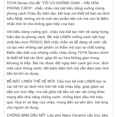
TOYA Series chủ đề “TỐI ƯU KHÔNG GIAN – HÀI HÒA
PHONG CÁCH”, chiếc chậu rửa bát kiểu dáng vuông mang
phong cách Châu Âu hiện đại, kết hợp với thiết kế bát rác lệch
kiểu Nhật, không chỉ là một sản phẩm tiện ích mà còn là điểm
nhấn tinh tế cho không gian bếp của bạn.
Với kiểu dáng vuông góc, chậu rửa bát tạo nên vẻ sang trọng,
hiện đại và phong cách. Bề mặt LINEN chống xước kết hợp
chất liệu inox POSCO 304 chắc chắn và dễ dàng vệ sinh, tất
cả tạo nên những sản phẩm có thẩm mỹ cao và chất lượng.
Điểm đặc biệt của những chiếc chậu dòng TOYA Series chính
là thiết kế bát rác lệch, giúp tối ưu hóa không gian trong
khoang tủ bếp. Bát rác được đặt ngay bên cạnh giỏ inox, lệch
một cách thông minh, tiết kiệm diện tích mà vẫn đảm bảo tính
tiện lợi khi sử dụng.
BỀ MẶT LINEN THẾ HỆ MỚI: Cấu trúc bề mặt LINEN tạo ra
các kẽ hở và rãnh nhỏ trên bề mặt chậu bếp, giúp giảm sự
tiếp xúc trực tiếp, ma sát giữa vật liệu và các vật cứng khác
mang đến khả năng chống xước, chống bám dầu mỡ hiệu
quả. Duy trì vẻ đẹp của chậu, mang đến sự yên tâm, hài lòng
cho người sử dụng.
CHỐNG BÁM DẦU MỠ: Lớp phủ Nano Ceramic cấu trúc siêu