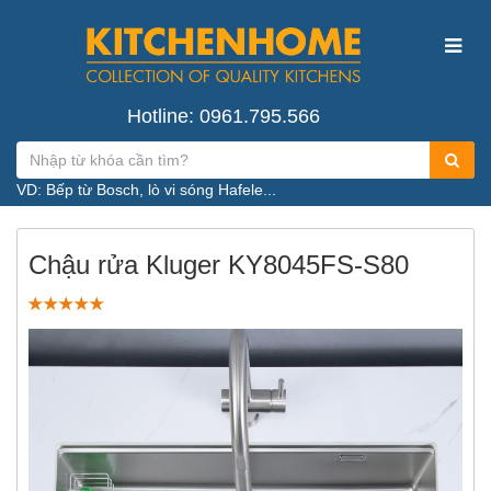
Hotline: 0961.795.566
VD: Bếp từ Bosch, lò vi sóng Hafele...
Chậu rửa Kluger KY8045FS-S80