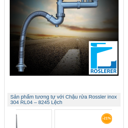
Sản phẩm tương tự với Chậu rửa Rossler inox
304 RL04 – 8245 Lệch
-21%
-