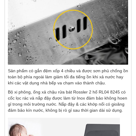
Sản phẩm có gắn đệm xốp 4 chiều và được sơn phủ chống ồn
toàn bộ phía ngoài làm giảm tối đa tiếng ồn khi xả nước hay
khi các vật dụng nhà bếp va chạm vào thành chậu.
Bộ xi phông, ống xả chậu rửa bát Rossler 2 hố RL04 8245 có
cốc lọc rác và nắp đậy được làm từ Inox đảm bảo không hoen
gỉ trong môi trường nước. Nắp đậy & các khớp nối có gioăng
đảm bảo kín nước, không bị rò gỉ sau thời gian dài sử dụng.