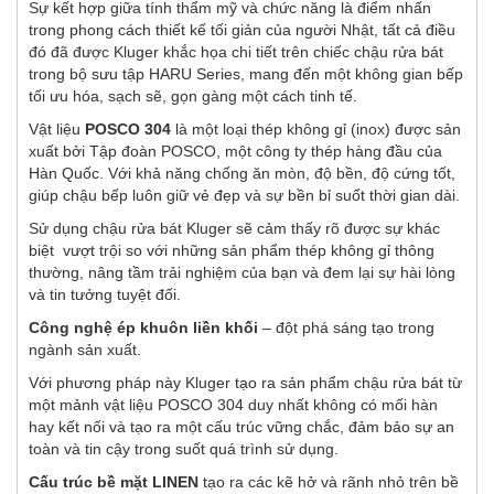
Sự kết hợp giữa tính thẩm mỹ và chức năng là điểm nhấn
trong phong cách thiết kế tối giản của người Nhật, tất cả điều
đó đã được Kluger khắc họa chi tiết trên chiếc chậu rửa bát
trong bộ sưu tập HARU Series, mang đến một không gian bếp
tối ưu hóa, sạch sẽ, gọn gàng một cách tinh tế.
Vật liệu
POSCO 304
là một loại thép không gỉ (inox) được sản
xuất bởi Tập đoàn POSCO, một công ty thép hàng đầu của
Hàn Quốc. Với khả năng chống ăn mòn, độ bền, độ cứng tốt,
giúp chậu bếp luôn giữ vẻ đẹp và sự bền bỉ suốt thời gian dài.
Sử dụng chậu rửa bát Kluger sẽ cảm thấy rõ được sự khác
biệt vượt trội so với những sản phẩm thép không gỉ thông
thường, nâng tầm trải nghiệm của bạn và đem lại sự hài lòng
và tin tưởng tuyệt đối.
Công nghệ ép khuôn liền khối
– đột phá sáng tạo trong
ngành sản xuất.
Với phương pháp này Kluger tạo ra sản phẩm chậu rửa bát từ
một mảnh vật liệu POSCO 304 duy nhất không có mối hàn
hay kết nối và tạo ra một cấu trúc vững chắc, đảm bảo sự an
toàn và tin cậy trong suốt quá trình sử dụng.
Cấu trúc bề mặt LINEN
tạo ra các kẽ hở và rãnh nhỏ trên bề