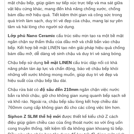
mặt chậu bếp, giúp giảm sự tiếp xúc trực tiếp và ma sát giữa
vật liệu cứng khác, mang đến khả năng chống xước, chống
bám dầu mỡ hiệu quả. Tiết kiệm thời gian và công sức trong
quá trình làm sạch, duy trì vẻ đẹp của chậu, mang lại sự yên
tâm và hài lòng cho người sử dụng.
Lớp phủ Nano Ceramic
cấu trúc siêu mịn tạo ra một bề mặt
ngăn chặn sự thẩm thấu của dầu mỡ và chất bẩn vào chậu
bếp. Kết hợp bề mặt LINEN tạo nên giải pháp hiệu quả chống
bám dầu mỡ, dễ dàng vệ sinh chậu và duy trì vẻ sáng bóng.
Chậu bếp sử dụng
bề mặt LINEN
cấu trúc dập nổi có khả
năng phân tán áp lực và chấn động, bảo vệ chậu bếp khỏi
những vết xước không mong muốn, giúp duy trì vẻ đẹp và
hiệu suất của chậu bếp lâu dài.
Chậu rửa bát có
độ sâu đến 210mm
ngăn chặn việc nước
bắn ra khỏi chậu, giữ cho không gian xung quanh bếp sạch sẽ
và khô ráo. Ngoài ra, chậu bếp sâu lòng kết hợp chiều dài
760mm cung cấp không gian đủ cho các công việc lớn hơn.
Siphon Z SLIM thế hệ mới
được thiết kế kiểu chữ Z cách
điệu giúp giảm chiều cao của ống thoát nước so với ống uốn
cong truyền thống, tiết kiệm tối đa không gian khoang tủ bếp.