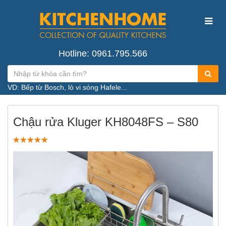
Hotline: 0961.795.566
VD: Bếp từ Bosch, lò vi sóng Hafele...
Chậu rửa Kluger KH8048FS – S80