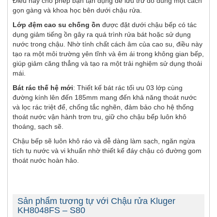
Điều này cho phép bạn tận dụng để lưu trữ đồ dùng một cách
gọn gàng và khoa học bên dưới chậu rửa.
Lớp đệm cao su chống ồn
được đặt dưới chậu bếp có tác
dụng giảm tiếng ồn gây ra quá trình rửa bát hoặc sử dụng
nước trong chậu. Nhờ tính chất cách âm của cao su, điều này
tạo ra một môi trường yên tĩnh và êm ái trong không gian bếp,
giúp giảm căng thẳng và tạo ra một trải nghiệm sử dụng thoải
mái.
Bát rác thế hệ mới
: Thiết kế bát rác tối ưu 03 lớp cùng
đường kính lên đến 185mm mang đến khả năng thoát nước
và lọc rác triệt để, chống tắc nghẽn, đảm bảo cho hệ thống
thoát nước vận hành trơn tru, giữ cho chậu bếp luôn khô
thoáng, sạch sẽ.
Chậu bếp sẽ luôn khô ráo và dễ dàng làm sạch, ngăn ngừa
tích tụ nước và vi khuẩn nhờ thiết kế đáy chậu có đường gom
thoát nước hoàn hảo.
Sản phẩm tương tự với Chậu rửa Kluger
KH8048FS – S80