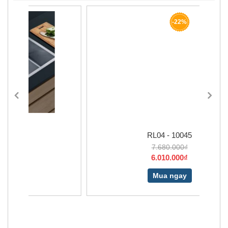
-22%
RL04 - 10045
7.680.000₫
6.010.000₫
Mua ngay