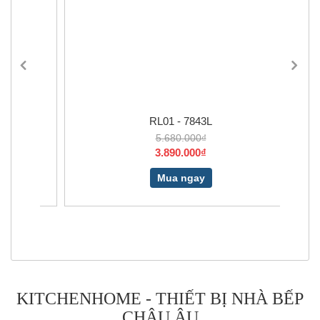
RL01 - 7843L
5.680.000₫
3.890.000₫
Mua ngay
KITCHENHOME - THIẾT BỊ NHÀ BẾP
CHÂU ÂU