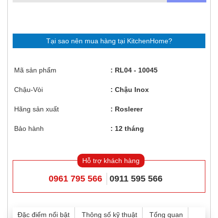
Tại sao nên mua hàng tại KitchenHome?
Mã sản phẩm
RL04 - 10045
Chậu-Vòi
Chậu Inox
Hãng sản xuất
Roslerer
Bảo hành
12 tháng
Hỗ trợ khách hàng
0961 795 566
0911 595 566
Đặc điểm nổi bật
Thông số kỹ thuật
Tổng quan