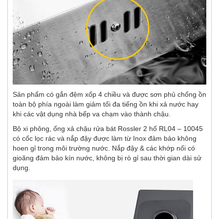
Sản phẩm có gắn đệm xốp 4 chiều và được sơn phủ chống ồn
toàn bộ phía ngoài làm giảm tối đa tiếng ồn khi xả nước hay
khi các vật dụng nhà bếp va chạm vào thành chậu.
Bộ xi phông, ống xả chậu rửa bát Rossler 2 hố RL04 – 10045
có cốc lọc rác và nắp đậy được làm từ Inox đảm bảo không
hoen gỉ trong môi trường nước. Nắp đậy & các khớp nối có
gioăng đảm bảo kín nước, không bị rò gỉ sau thời gian dài sử
dụng.