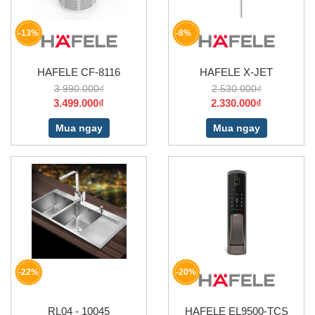
-13%
-8%
HAFELE CF-8116
HAFELE X-JET
3.990.000₫
2.530.000₫
3.499.000₫
2.330.000₫
Mua ngay
Mua ngay
-22%
-20%
RL04 - 10045
HAFELE EL9500-TCS