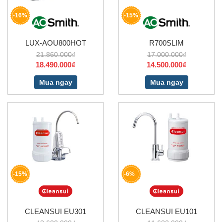
-16%
-15%
LUX-AOU800HOT
R700SLIM
21.860.000₫
17.000.000₫
18.490.000₫
14.500.000₫
Mua ngay
Mua ngay
-15%
-6%
CLEANSUI EU301
CLEANSUI EU101