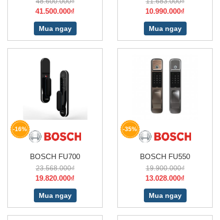
48.600.000₫
11.683.000₫
41.500.000₫
10.990.000₫
Mua ngay
Mua ngay
-16%
-35%
BOSCH FU700
BOSCH FU550
23.568.000₫
19.900.000₫
19.820.000₫
13.028.000₫
Mua ngay
Mua ngay