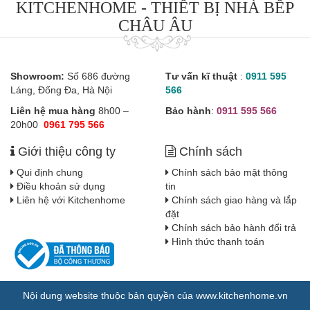
KITCHENHOME - THIẾT BỊ NHÀ BẾP
CHÂU ÂU
Showroom:
Số 686 đường
Tư vấn kĩ thuật
:
0911 595
Láng, Đống Đa, Hà Nội
566
Liên hệ mua hàng
8h00 –
Bảo hành
:
0911 595 566
20h00
0961 795 566
Giới thiệu công ty
Chính sách
Qui định chung
Chính sách bảo mật thông
Điều khoản sử dụng
tin
Liên hệ với Kitchenhome
Chính sách giao hàng và lắp
đặt
Chính sách bảo hành đổi trả
Hình thức thanh toán
Nội dung website thuộc bản quyền của www.kitchenhome.vn