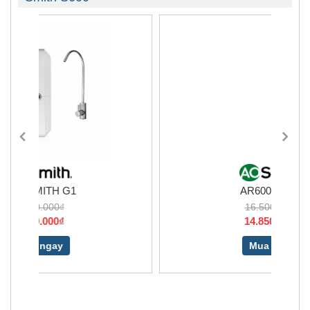
-10%
AR600 -C-S-1
16.500.000₫
14.850.000₫
Mua ngay