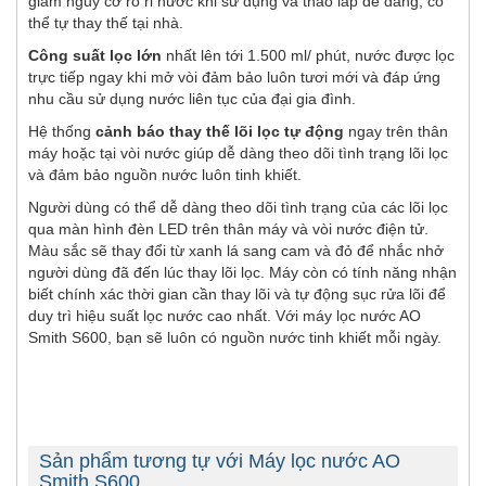
giảm nguy cơ rò rỉ nước khi sử dụng và tháo lắp dễ dàng, có
thể tự thay thế tại nhà.
Công suất lọc lớn
nhất lên tới 1.500 ml/ phút, nước được lọc
trực tiếp ngay khi mở vòi đảm bảo luôn tươi mới và đáp ứng
nhu cầu sử dụng nước liên tục của đại gia đình.
Hệ thống
cảnh báo thay thế lõi lọc tự động
ngay trên thân
máy hoặc tại vòi nước giúp dễ dàng theo dõi tình trạng lõi lọc
và đảm bảo nguồn nước luôn tinh khiết.
Người dùng có thể dễ dàng theo dõi tình trạng của các lõi lọc
qua màn hình đèn LED trên thân máy và vòi nước điện tử.
Màu sắc sẽ thay đổi từ xanh lá sang cam và đỏ để nhắc nhở
người dùng đã đến lúc thay lõi lọc. Máy còn có tính năng nhận
biết chính xác thời gian cần thay lõi và tự động sục rửa lõi để
duy trì hiệu suất lọc nước cao nhất. Với máy lọc nước AO
Smith S600, bạn sẽ luôn có nguồn nước tinh khiết mỗi ngày.
Sản phẩm tương tự với Máy lọc nước AO
Smith S600