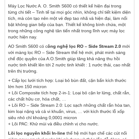
Máy Lọc Nước A. O. Smith S600 có thiết kế hiện đại trong
từng chi tiết – Tinh tế tại mọi góc nhìn, không chỉ tiết kiệm diện
tích, mà còn tạo nên một vẻ đẹp tao nhã và hiện đại, làm nổi
bật không gian bếp của bạn. Thiết kế không bình chứa, một
trong những công nghệ tân tiến nhất trong lĩnh vực máy lọc
nước hiện nay.
AO Smith S600 có c
ông nghệ lọc RO – Side Stream 2.0
mới
với màng lọc RO – Side Stream thế hệ mới, phát minh sáng
chế độc quyền của A.O.Smith giúp tăng khả năng thu hồi
nước tinh khiết lên tới 2 nước tinh khiết : 1 nước thải, cao nhất
trên thị trường.
+ Cấp lọc lưới tích hợp: Loại bỏ bùn đất, cặn bẩn kích thước
lớn hơn 150 micron
+ Lõi Composite tích hợp 2-in-1: Loại bỏ cặn lơ lửng, chất rắn,
các chất hữu cơ, hóa chất, …
+ Lõi RO – Side Stream 2.0: Lọc sạch những chất rắn hòa tan,
kim loại nặng và cả vi khuẩn, virus, … với kích thước lỗ xốp
siêu nhỏ chỉ khoảng 0,0001 micron
+ Lõi PAC: Khử mùi và điều chỉnh vị cho nước.
Lõi lọc nguyên khối In-line
thế hệ mới hạn chế các cút nối