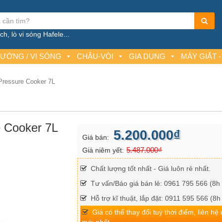
h, lò vi sóng Hafele...
NƯỚNG / VI SÓNG
CHẬU-VÒI
GIA DỤNG
MÁY GIẶT -
 Pressure Cooker 7L
e Cooker 7L
5.200.000₫
Giá bán:
5.487.000₫
Giá niêm yết:
Chất lượng tốt nhất - Giá luôn rẻ nhất.
Tư vấn/Báo giá bán lẻ: 0961 795 566 (8h 
Hỗ trợ kĩ thuật, lắp đặt: 0911 595 566 (8h
Giá có thể thay đổi tuỳ thời điểm, liên hệ