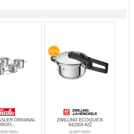
-11%
SSLER ORIGINAL
ZWILLING ECOQUICK
ROFI...
642203-422
.800.000₫
4.387.000₫