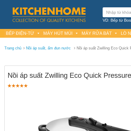
VD: Bếp từ Bosc
BẾP ĐIỆN-TỪ
MÁY HÚT MÙI
MÁY RỬA BÁT
LÒ 
Trang chủ
Nồi áp suất, ấm đun nước
Nồi áp suất Zwilling Eco Quick
Nồi áp suất Zwilling Eco Quick Pressur