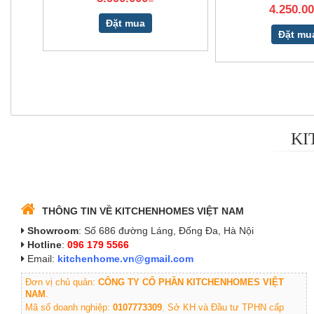
4.250.0
Đặt mua
Đặt mu
KI
THÔNG TIN VỀ KITCHENHOMES VIỆT NAM
Showroom
: Số 686 đường Láng, Đống Đa, Hà Nội
Hotline
:
096 179 5566
Email:
kitchenhome.vn@gmail.com
Đơn vị chủ quản:
CÔNG TY CỔ PHẦN KITCHENHOMES VIỆT
NAM
.
Mã số doanh nghiệp:
0107773309
. Sở KH và Đầu tư TPHN cấp