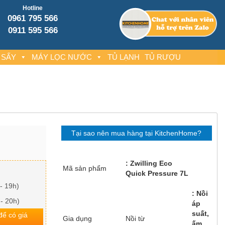
Hotline
0961 795 566
0911 595 566
 SẤY
MÁY LỌC NƯỚC
TỦ LẠNH
TỦ RƯỢU
Tại sao nên mua hàng tại KitchenHome?
Zwilling Eco
Mã sản phẩm
Quick Pressure 7L
- 19h)
Nồi
 - 20h)
áp
suất,
 để có giá
Gia dụng
Nồi từ
ấm