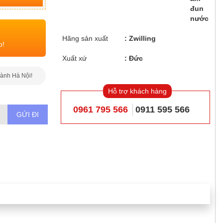
đun
nước
Hãng sản xuất
Zwilling
o!
Xuất xứ
Đức
hành Hà Nội!
Hỗ trợ khách hàng
0961 795 566
0911 595 566