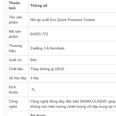
Thuộc
Thông số
tính
Tên sản
Nồi áp suất Eco Quick Pressure Cooker
phẩm
Mã sản
64203-722
phẩm
Thương
Zwilling J.A Henckels
hiệu
Xuất xứ
Đức
Chất liệu
Thép không gỉ 18/10
Số lớp đáy
3 lớp
Kích
7L
thước
Công
Công nghệ đóng đáy đặc biệt SIGMA CLASSIC giúp n
nghệ
không còn hiện tượng nhiệt lượng chỉ tập trung tại r
Sử dụng