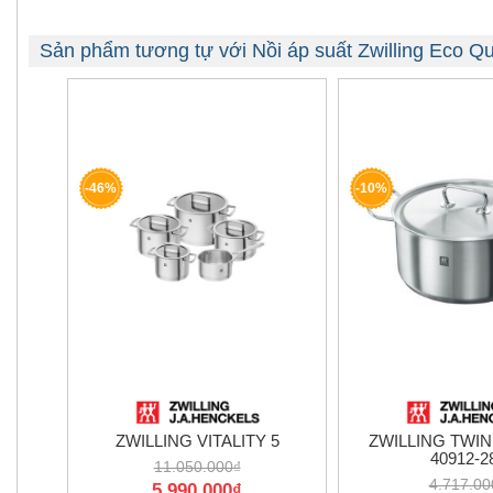
Sản phẩm tương tự với Nồi áp suất Zwilling Eco Q
-46%
-10%
ZWILLING VITALITY 5
ZWILLING TWIN
40912-2
11.050.000₫
4.717.00
5.990.000₫