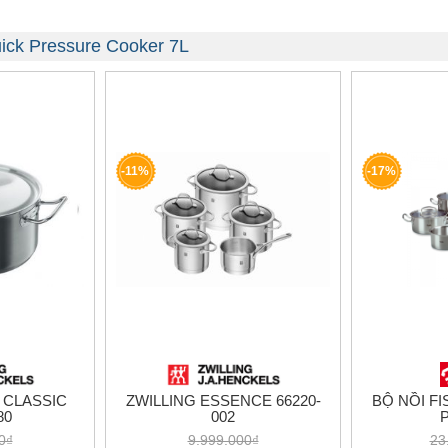
uick Pressure Cooker 7L
-11%
-17%
 CLASSIC
ZWILLING ESSENCE 66220-
BỘ NỒI FI
80
002
P
0₫
9.999.000₫
23