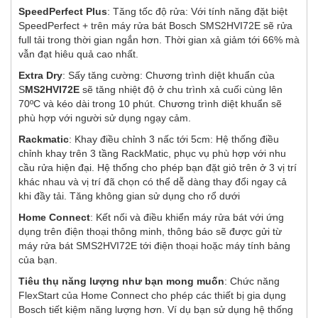
SpeedPerfect Plus
: Tăng tốc độ rửa: Với tính năng đặt biệt
SpeedPerfect + trên máy rửa bát Bosch SMS2HVI72E sẽ rửa
full tải trong thời gian ngắn hơn. Thời gian xả giảm tới 66% mà
vẫn đạt hiêu quả cao nhất.
Extra Dry
: Sấy tăng cường: Chương trình diệt khuẩn của
S
MS2HVI72E
sẽ tăng nhiệt độ ở chu trình xả cuối cùng lên
70ºC và kéo dài trong 10 phút. Chương trình diệt khuẩn sẽ
phù hợp với người sử dụng ngạy cảm.
Rackmatic
: Khay điều chỉnh 3 nấc tới 5cm: Hệ thống điều
chỉnh khay trên 3 tầng RackMatic, phục vụ phù hợp với nhu
cầu rửa hiện đại. Hệ thống cho phép bạn đặt giỏ trên ở 3 vị trí
khác nhau và vị trí đã chọn có thể dễ dàng thay đổi ngay cả
khi đầy tải. Tăng không gian sử dụng cho rổ dưới
Home Connect
: Kết nối và điều khiển máy rửa bát với ứng
dụng trên điện thoại thông minh, thông báo sẽ được gửi từ
máy rửa bát SMS2HVI72E tới điện thoại hoặc máy tính bảng
của bạn.
Tiêu thụ năng lượng như bạn mong muốn
: Chức năng
FlexStart của Home Connect cho phép các thiết bị gia dụng
Bosch tiết kiệm năng lượng hơn. Ví dụ bạn sử dụng hệ thống