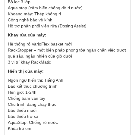
Bộ lọc 3 lớp
Aqua stop (cảm biến chống dò rỉ nước)
Khoang máy: Thép không rỉ
Công nghệ bảo vệ kính
Hỗ trợ phân phối viên rửa (Dosing Assist)
Khay rửa của máy:
Hệ thống rổ VarioFlex basket mới
RackStopper – một biện pháp phong tỏa ngăn chặn việc trượt
quá sâu, ngẫu nhiên của giỏ dưới
3 vị trí khay RackMatic
Hiển thị của máy:
Ngôn ngữ hiển thị: Tiếng Anh
Báo kết thúc chương trình
Hẹn giờ: 1-24h
Chống bám vân tay
Chu trình đang chạy thực
Báo thiếu muối
Báo thiếu trợ xả
AquaStop: Chống rò nước
Khóa trẻ em