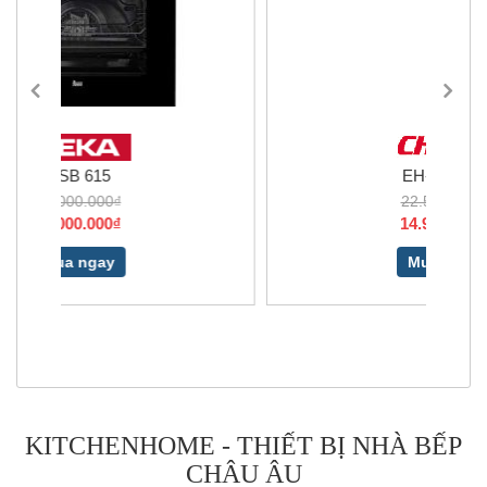
EH-DIH888
22.500.000₫
14.900.000₫
Mua ngay
KITCHENHOME - THIẾT BỊ NHÀ BẾP
CHÂU ÂU