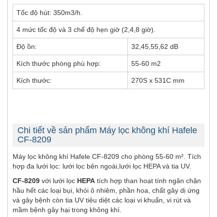
Tốc độ hút: 350m3/h.
4 mức tốc độ và 3 chế độ hẹn giờ (2,4,8 giờ).
Độ ồn:
32,45,55,62 dB
Kích thước phòng phù hợp:
55-60 m2
Kích thước:
270S x 531C mm
Chi tiết về sản phẩm Máy lọc không khí Hafele
CF-8209
Máy lọc không khí Hafele CF-8209 cho phòng 55-60 m². Tích
hợp đa lưới lọc: lưới lọc bên ngoài,lưới lọc HEPA và tia UV.
CF-8209
với lưới lọc
HEPA
tích hợp than hoạt tính ngăn chặn
hầu hết các loại bụi, khói ô nhiêm, phần hoa, chất gây dị ứng
và gây bệnh còn tia UV tiêu diệt các loại vi khuẩn, vi rút và
mầm bệnh gây hại trong không khí.