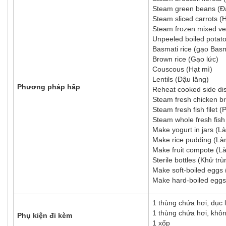
Steam green beans (Đ
Steam sliced carrots (H
Steam frozen mixed veg
Unpeeled boiled potato
Basmati rice (gạo Basm
Brown rice (Gạo lức)
Couscous (Hạt mì)
Lentils (Đậu lăng)
Phương pháp hấp
Reheat cooked side di
Steam fresh chicken br
Steam fresh fish filet (
Steam whole fresh fish
Make yogurt in jars (L
Make rice pudding (L
Make fruit compote (L
Sterile bottles (Khử trù
Make soft-boiled eggs
Make hard-boiled eggs
1 thùng chứa hơi, đục l
1 thùng chứa hơi, khôn
Phụ kiện đi kèm
1 xốp