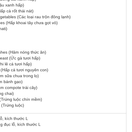
ậu xanh hấp)
ấp cà rốt thái nát)
etables (Các loại rau trộn đông lạnh)
es (Hấp khoai tây chưa gọt vỏ)
ati)
shes (Hâm nóng thức ăn)
east (Ức gà tươi hấp)
Phi lê cá tươi hấp)
 (Hấp cá tươi nguyên con)
àm sữa chua trong lọ)
àm bánh gạo)
àm compote trái cây)
ng chai)
 (Trứng luộc chín mềm)
 (Trứng luộc)
ỗ, kích thước L
g đục lỗ, kích thước L