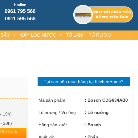
Hotline
0961 795 566
0911 595 566
 SẤY
MÁY LỌC NƯỚC
TỦ LẠNH
TỦ RƯỢU
Tại sao nên mua hàng tại KitchenHome?
Mã sản phẩm
Bosch CDG634AB0
Lò nướng / Vi sóng
Lò nướng
- 19h)
 - 20h)
Hãng sản xuất
Bosch
 để có giá
Xuất xứ
Pháp