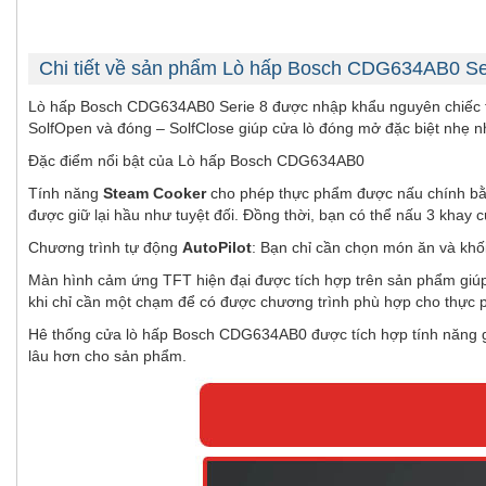
Chi tiết về sản phẩm Lò hấp Bosch CDG634AB0 Se
Lò hấp Bosch CDG634AB0 Serie 8 được nhập khẩu nguyên chiếc từ 
SolfOpen và đóng – SolfClose giúp cửa lò đóng mở đặc biệt nhẹ n
Đặc điểm nổi bật của Lò hấp Bosch CDG634AB0
Tính năng
Steam Cooker
cho phép thực phẩm được nấu chính bằng
được giữ lại hầu như tuyệt đối. Đồng thời, bạn có thể nấu 3 khay 
Chương trình tự động
AutoPilot
: Bạn chỉ cần chọn món ăn và khố
Màn hình cảm ứng TFT hiện đại được tích hợp trên sản phẩm giúp 
khi chỉ cần một chạm để có được chương trình phù hợp cho thực
Hê thống cửa lò hấp Bosch CDG634AB0 được tích hợp tính năng giả
lâu hơn cho sản phẩm.