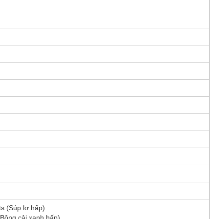
ts (Súp lơ hấp)
 (Bông cải xanh hấp)