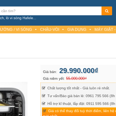
h, lò vi sóng Hafele...
NƯỚNG / VI SÓNG
CHẬU-VÒI
GIA DỤNG
MÁY GIẶT -
29.990.000₫
Giá bán:
55.000.000₫
Giá niêm yết:
Chất lượng tốt nhất - Giá luôn rẻ nhất.
Tư vấn/Báo giá bán lẻ: 0961 795 566 (8h 
Hỗ trợ kĩ thuật, lắp đặt: 0911 595 566 (8h
Giá có thể thay đổi tuỳ thời điểm, liên hệ