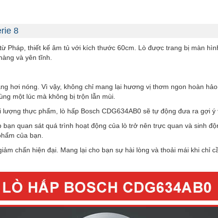
rie 8
Pháp, thiết kế âm tủ với kích thước 60cm. Lò được trang bị màn hình
hàng và yên tĩnh.
 hơi nóng. Vì vậy, không chỉ mang lại hương vị thơm ngon hoàn hảo,
cùng một lúc mà không bị trộn lẫn mùi.
i lượng thực phẩm, lò hấp Bosch CDG634AB0 sẽ tự động đưa ra gợi ý về
bạn quan sát quá trình hoạt động của lò trở nên trực quan và sinh độ
 phẩm của bạn.
m chấn hiện đại. Mang lại cho bạn sự hài lòng và thoải mái khi chỉ c