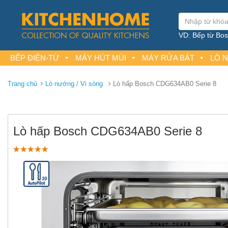
VD: Bếp từ Bosc
BẾP ĐIỆN-TỪ
MÁY HÚT MÙI
MÁY RỬA BÁT
LÒ 
Trang chủ
Lò nướng / Vi sóng
Lò hấp Bosch CDG634AB0 Serie 8
Lò hấp Bosch CDG634AB0 Serie 8