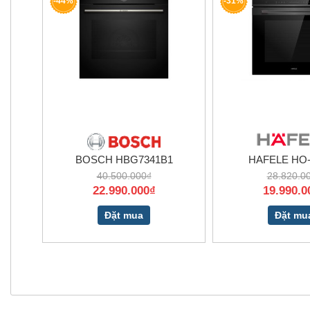
-44%
-31%
BOSCH HBG7341B1
HAFELE HO-
40.500.000₫
28.820.0
22.990.000₫
19.990.0
Đặt mua
Đặt mu