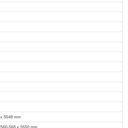
 x S548 mm
R560-568 x S550 mm