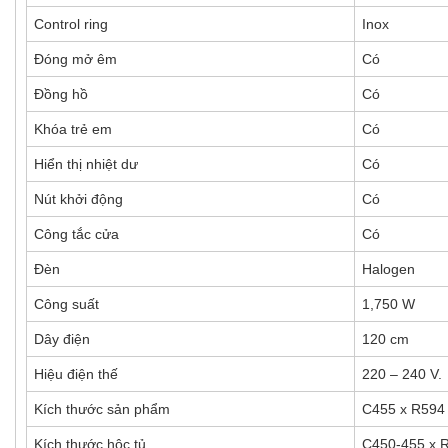
Control ring
Inox
Đóng mở êm
Có
Đồng hồ
Có
Khóa trẻ em
Có
Hiển thị nhiệt dư
Có
Nút khởi động
Có
Công tắc cửa
Có
Đèn
Halogen
Công suất
1,750 W
Dây điện
120 cm
Hiệu điện thế
220 – 240 V.
Kích thước sản phẩm
C455 x R594
Kích thước hộc tủ
C450-455 x 