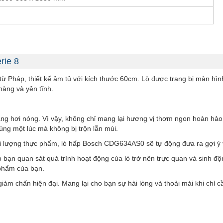
rie 8
Pháp, thiết kế âm tủ với kích thước 60cm. Lò được trang bị màn hình
hàng và yên tĩnh.
 hơi nóng. Vì vậy, không chỉ mang lại hương vị thơm ngon hoàn hảo,
cùng một lúc mà không bị trộn lẫn mùi.
i lượng thực phẩm, lò hấp Bosch CDG634AS0 sẽ tự động đưa ra gợi ý về
bạn quan sát quá trình hoạt động của lò trở nên trực quan và sinh độ
 phẩm của bạn.
m chấn hiện đại. Mang lại cho bạn sự hài lòng và thoải mái khi chỉ c