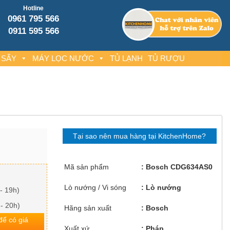
Hotline
0961 795 566
0911 595 566
 SẤY
MÁY LỌC NƯỚC
TỦ LẠNH
TỦ RƯỢU
Tại sao nên mua hàng tại KitchenHome?
Mã sản phẩm
Bosch CDG634AS0
Lò nướng / Vi sóng
Lò nướng
- 19h)
 - 20h)
Hãng sản xuất
Bosch
 để có giá
Xuất xứ
Pháp