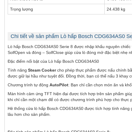
Trọng lượng
24.438 kg
Chi tiết về sản phẩm Lò hấp Bosch CDG634AS0 Se
Lò hấp Bosch CDG634AS0 Serie 8 được nhập khẩu nguyên chiếc từ 
SolfOpen và đóng – SolfClose giúp cửa lò đóng mở đặc biệt nhẹ n
Đặc điểm nổi bật của Lò hấp Bosch CDG634AS0
Tính năng
Steam Cooker
cho phép thực phẩm được nấu chính bằng
được giữ lại hầu như tuyệt đối. Đồng thời, bạn có thể nấu 3 khay 
Chương trình tự động
AutoPilot
: Bạn chỉ cần chọn món ăn và khố
Màn hình cảm ứng TFT hiện đại được tích hợp trên sản phẩm giúp 
khi chỉ cần một chạm để có được chương trình phù hợp cho thực
Hê thống cửa lò hấp Bosch CDG634AS0 được tích hợp tính năng giả
lâu hơn cho sản phẩm.