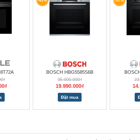
-43%
-37%
8T72A
BOSCH HBG5585S6B
BOSCH
00₫
35.000.000₫
23
00₫
19.990.000₫
14
a
Đặt mua