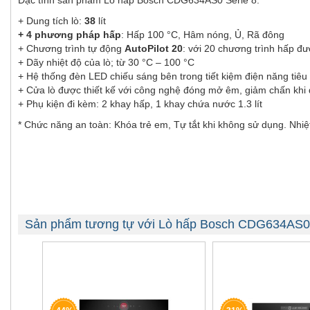
Đặc tính sản phẩm Lò hấp Bosch CDG634AS0 Serie 8:
+ Dung tích lò:
38
lít
+ 4 phương pháp hấp
: Hấp 100 °C, Hâm nóng, Ủ, Rã đông
+ Chương trình tự động
AutoPilot 20
: với 20 chương trình hấp đượ
+ Dãy nhiệt độ của lò; từ 30 °C – 100 °C
+ Hệ thống đèn LED chiếu sáng bên trong tiết kiệm điện năng tiêu
+ Cửa lò được thiết kế với công nghệ đóng mở êm, giảm chấn khi
+ Phụ kiện đi kèm: 2 khay hấp, 1 khay chứa nước 1.3 lít
* Chức năng an toàn: Khóa trẻ em, Tự tắt khi không sử dụng. Nhiệt
Sản phẩm tương tự với Lò hấp Bosch CDG634AS0 