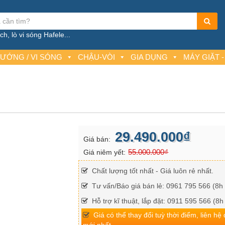
h, lò vi sóng Hafele...
NƯỚNG / VI SÓNG
CHẬU-VÒI
GIA DỤNG
MÁY GIẶT -
29.490.000₫
Giá bán:
55.000.000₫
Giá niêm yết:
Chất lượng tốt nhất - Giá luôn rẻ nhất.
Tư vấn/Báo giá bán lẻ: 0961 795 566 (8h 
Hỗ trợ kĩ thuật, lắp đặt: 0911 595 566 (8h
Giá có thể thay đổi tuỳ thời điểm, liên hệ