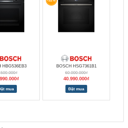
-32%
 HBG536EB3
BOSCH HSG7361B1
.500.000₫
60.000.000₫
.990.000₫
40.990.000₫
Đặt mua
Đặt mua