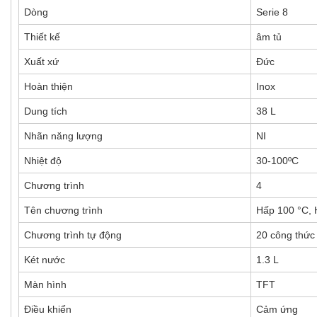
Dòng
Serie 8
Thiết kế
âm tủ
Xuất xứ
Đức
Hoàn thiện
Inox
Dung tích
38 L
Nhãn năng lượng
NI
Nhiệt độ
30-100ºC
Chương trình
4
Tên chương trình
Hấp 100 °C, 
Chương trình tự động
20 công thức 
Két nước
1.3 L
Màn hình
TFT
Điều khiển
Cảm ứng