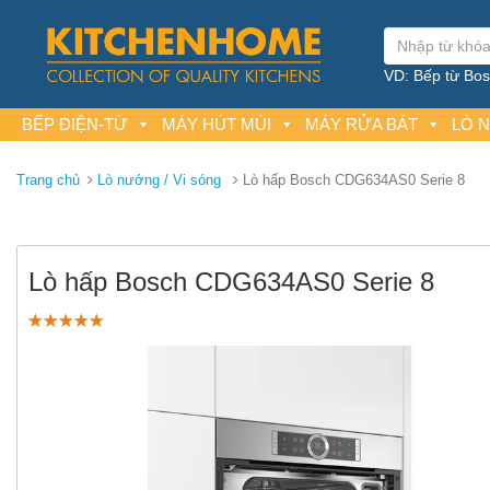
VD: Bếp từ Bosc
BẾP ĐIỆN-TỪ
MÁY HÚT MÙI
MÁY RỬA BÁT
LÒ 
Trang chủ
Lò nướng / Vi sóng
Lò hấp Bosch CDG634AS0 Serie 8
Lò hấp Bosch CDG634AS0 Serie 8