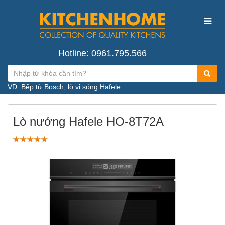
Hotline: 0961.795.566
VD: Bếp từ Bosch, lò vi sóng Hafele...
Lò nướng Hafele HO-8T72A