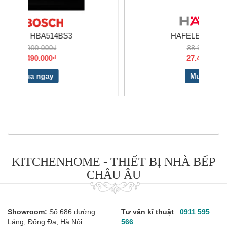
HAFELE HSO-8T72A
38.910.000₫
27.490.000₫
Mua ngay
KITCHENHOME - THIẾT BỊ NHÀ BẾP
CHÂU ÂU
Showroom:
Số 686 đường
Tư vấn kĩ thuật
:
0911 595
Láng, Đống Đa, Hà Nội
566