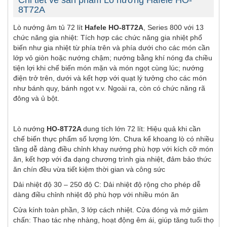
Chi tiết về sản phẩm Lò nướng Hafele HO-
8T72A
Lò nướng âm tủ 72 lít
Hafele HO-8T72A
, Series 800 với 13
chức năng gia nhiệt: Tích hợp các chức năng gia nhiệt phổ
biến như gia nhiệt từ phía trên và phía dưới cho các món cần
lớp vỏ giòn hoặc nướng chậm; nướng bằng khí nóng đa chiều
tiện lợi khi chế biến món mặn và món ngọt cùng lúc; nướng
điện trở trên, dưới và kết hợp với quạt lý tưởng cho các món
như bánh quy, bánh ngọt v.v. Ngoài ra, còn có chức năng rã
đông và ủ bột.
Lò nướng
HO-8T72A
dung tích lớn 72 lít: Hiệu quả khi cần
chế biến thực phẩm số lượng lớn. Chưa kể khoang lò có nhiều
tầng dễ dàng điều chỉnh khay nướng phù hợp với kích cỡ món
ăn, kết hợp với đa dạng chương trình gia nhiệt, đảm bảo thức
ăn chín đều vừa tiết kiệm thời gian và công sức
Dải nhiệt độ 30 – 250 độ C: Dải nhiệt độ rộng cho phép dễ
dàng điều chỉnh nhiệt độ phù hợp với nhiều món ăn
Cửa kính toàn phần, 3 lớp cách nhiệt. Cửa đóng và mở giảm
chấn: Thao tác nhẹ nhàng, hoạt động êm ái, giúp tăng tuổi thọ