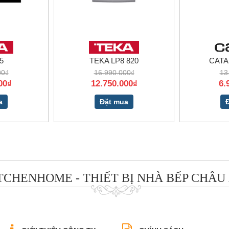
5
TEKA LP8 820
CATA
00₫
16.990.000₫
13
00₫
12.750.000₫
6.
a
Đặt mua
TCHENHOME - THIẾT BỊ NHÀ BẾP CHÂU