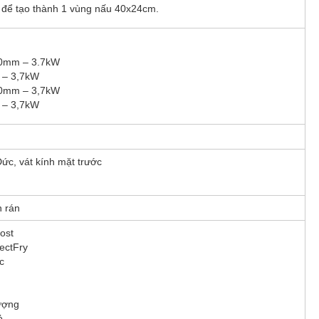
 để tạo thành 1 vùng nấu 40x24cm.
40mm – 3.7kW
 – 3,7kW
40mm – 3,7kW
 – 3,7kW
ức, vát kính mặt trước
n rán
ost
ectFry
c
ượng
ỏ