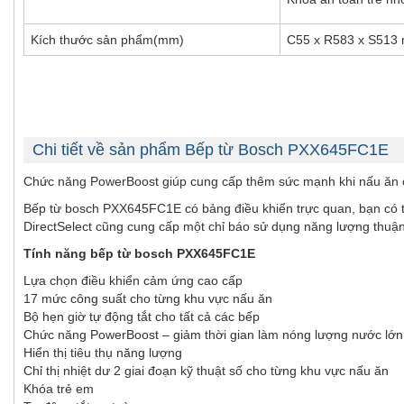
Kích thước sản phẩm(mm)
C55 x R583 x S513
Chi tiết về sản phẩm Bếp từ Bosch PXX645FC1E
Chức năng PowerBoost giúp cung cấp thêm sức mạnh khi nấu ăn cần
Bếp từ bosch PXX645FC1E có bảng điều khiển trực quan, bạn có th
DirectSelect cũng cung cấp một chỉ báo sử dụng năng lượng thuận
Tính năng bếp từ bosch PXX645FC1E
Lựa chọn điều khiển cảm ứng cao cấp
17 mức công suất cho từng khu vực nấu ăn
Bộ hẹn giờ tự động tắt cho tất cả các bếp
Chức năng PowerBoost – giảm thời gian làm nóng lượng nước lớn
Hiển thị tiêu thụ năng lượng
Chỉ thị nhiệt dư 2 giai đoạn kỹ thuật số cho từng khu vực nấu ăn
Khóa trẻ em