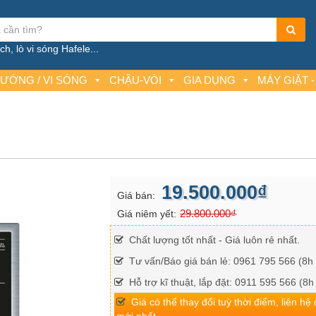
h, lò vi sóng Hafele...
NƯỚNG / VI SÓNG
CHẬU-VÒI
GIA DỤNG
MÁY GIẶT -
19.500.000₫
Giá bán:
29.800.000₫
Giá niêm yết:
Chất lượng tốt nhất - Giá luôn rẻ nhất.
Tư vấn/Báo giá bán lẻ: 0961 795 566 (8h 
Hỗ trợ kĩ thuật, lắp đặt: 0911 595 566 (8h
Giá có thể thay đổi tuỳ thời điểm, liên hệ