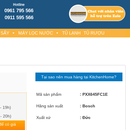
Hotline
0961 795 566
0911 595 566
 SẤY
MÁY LỌC NƯỚC
TỦ LẠNH
TỦ RƯỢU
Tại sao nên mua hàng tại KitchenHome?
Mã sản phẩm
PXX645FC1E
Hãng sản xuất
Bosch
- 19h)
 - 20h)
Xuất xứ
Đức
 để có giá