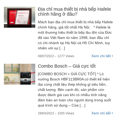
Địa chỉ mua thiết bị nhà bếp Hafele
chính hãng ở đâu?
Mách bạn địa chỉ mua thiết bị nhà bếp Hafele
chính hãng, giá tốt nhất Hà Nội. * Hafele là
một thương hiệu thiết bị bếp lâu đời của Đức
đã vào Việt Nam từ năm 1998, ban đầu chỉ
có chi nhánh tại Hà Nội và Hồ Chí Minh, tuy
nhiên với sự […]
-
Xem chi tiết
08/07/2022
1277 Views
Combo Bosch – Giá cực tốt
[COMBO BOSCH + GIÁ CỰC TỐT] * Lò
nướng Bosch HBF113BR0A có thiết kế hiện
đại cùng chất liệu thép không gỉ siêu bền,
chất lượng. Bên cạnh đó, sản phẩm còn
được đánh giá cao khi có nhiều tính năng
đảm bảo an toàn cho người dùng trong suốt
quá trình sử dụng.– Cửa […]
-
Xem chi tiết
28/04/2022
1505 Views