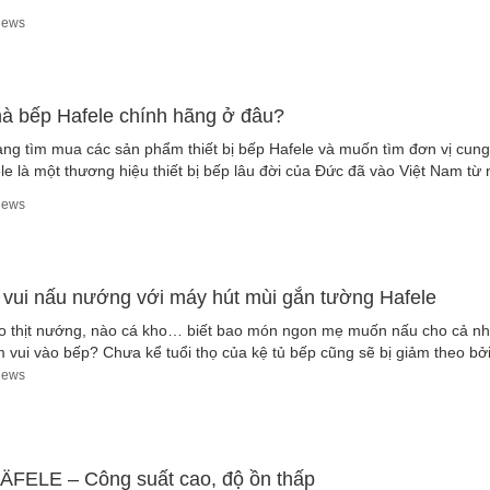
iews
nhà bếp Hafele chính hãng ở đâu?
ang tìm mua các sản phẩm thiết bị bếp Hafele và muốn tìm đơn vị cung 
le là một thương hiệu thiết bị bếp lâu đời của Đức đã vào Việt Nam t
iews
 vui nấu nướng với máy hút mùi gắn tường Hafele
 thịt nướng, nào cá kho… biết bao món ngon mẹ muốn nấu cho cả nhà
vui vào bếp? Chưa kể tuổi thọ của kệ tủ bếp cũng sẽ bị giảm theo bởi 
iews
ÄFELE – Công suất cao, độ ồn thấp