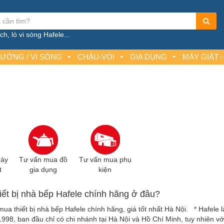
h, lò vi sóng Hafele...
NƯỚNG / VI SÓNG
CHẬU-VÒI
GIA DỤNG
MÁY GIẶT -
máy
Tư vấn mua đồ
Tư vấn mua phụ
t
gia dụng
kiện
iết bị nhà bếp Hafele chính hãng ở đâu?
ua thiết bị nhà bếp Hafele chính hãng, giá tốt nhất Hà Nội. * Hafele l
998, ban đầu chỉ có chi nhánh tại Hà Nội và Hồ Chí Minh, tuy nhiên vớ