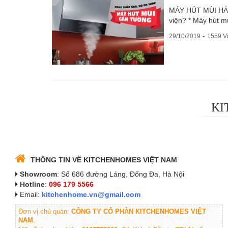
MÁY HÚT MÙI HÄFE
viện? * Máy hút m
-
29/10/2019
1559 V
KI
THÔNG TIN VỀ KITCHENHOMES VIỆT NAM
Showroom
: Số 686 đường Láng, Đống Đa, Hà Nội
Hotline
:
096 179 5566
Email:
kitchenhome.vn@gmail.com
Đơn vị chủ quản:
CÔNG TY CỔ PHẦN KITCHENHOMES VIỆT
NAM
.