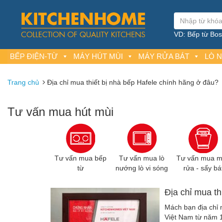
VD: Bếp từ Bosc
BẾP ĐIỆN-TỪ
MÁY HÚT MÙI
MÁY RỬA BÁT
LÒ 
Trang chủ
Địa chỉ mua thiết bị nhà bếp Hafele chính hãng ở đâu?
Tư vấn mua hút mùi
Tư vấn mua bếp
Tư vấn mua lò
Tư vấn mua 
từ
nướng lò vi sóng
rửa - sấy bá
Địa chỉ mua th
Mách bạn địa chỉ m
Việt Nam từ năm 1