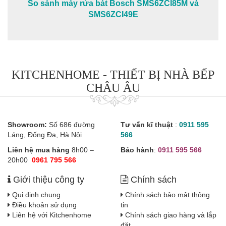
So sánh máy rửa bát Bosch SMS6ZCI85M và
SMS6ZCI49E
KITCHENHOME - THIẾT BỊ NHÀ BẾP
CHÂU ÂU
Showroom:
Số 686 đường
Tư vấn kĩ thuật
:
0911 595
Láng, Đống Đa, Hà Nội
566
Liên hệ mua hàng
8h00 –
Bảo hành
:
0911 595 566
20h00
0961 795 566
Giới thiệu công ty
Chính sách
Qui định chung
Chính sách bảo mật thông
Điều khoản sử dụng
tin
Liên hệ với Kitchenhome
Chính sách giao hàng và lắp
đặt