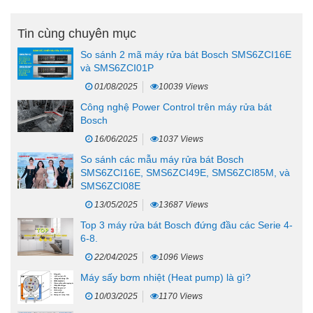
Tin cùng chuyên mục
So sánh 2 mã máy rửa bát Bosch SMS6ZCI16E
và SMS6ZCI01P
01/08/2025
10039 Views
Công nghệ Power Control trên máy rửa bát
Bosch
16/06/2025
1037 Views
So sánh các mẫu máy rửa bát Bosch
SMS6ZCI16E, SMS6ZCI49E, SMS6ZCI85M, và
SMS6ZCI08E
13/05/2025
13687 Views
Top 3 máy rửa bát Bosch đứng đầu các Serie 4-
6-8.
22/04/2025
1096 Views
Máy sấy bơm nhiệt (Heat pump) là gì?
10/03/2025
1170 Views