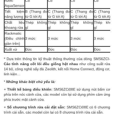
nước
Có
Có
Có
Có
AquaSensor
Tiết kiệm
B (Thang đo
C (Thang đo
C (Thang đo
C (Thang đ
năng lượng
từ G tới A)
từ G tới A)
từ G tới A)
từ G tới A)
Chất liệu
Thép không
Thép không
Thép không
Thép khôn
khoang rửa
gỉ
gỉ
gỉ
gỉ
Rackmatic
(Điều chỉnh
3 mức
3 mức
3 mức
3 mức
giàn trên)
Xuất xứ
Đức
Đức
Đức
Đức
* Dựa trên thông tin kỹ thuật thông thường của dòng SMS6ZCI-
Các tính năng cốt lõi đều giống hệt nhau
như công suất rửa
14 bộ, công nghệ sấy đá Zeolith, kết nối Home Connect, động cơ,
linh kiện…
*
Những khác biệt chủ yếu là:
+
Thiết kế bảng điểu khiển
: SMS6ZCi08E sử dụng nút bấm cơ
phía trên nóc cánh cửa, các model còn lại sử dụng phím cảm ứng
phía trước mặt cánh cửa.
+
Số chương trình rửa cài đặt sẵn:
SMS6ZCi08E có 6 chương
trình cài sẵn, các model còn lại có 8 chương trình rửa cài sẵn.