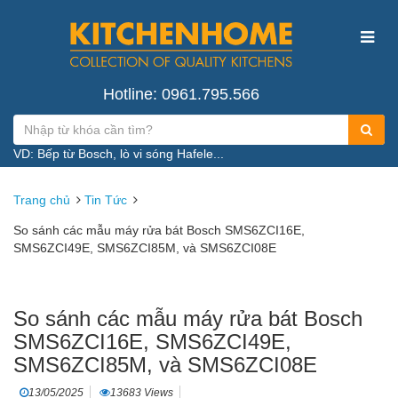
Hotline: 0961.795.566
VD: Bếp từ Bosch, lò vi sóng Hafele...
Trang chủ
Tin Tức
So sánh các mẫu máy rửa bát Bosch SMS6ZCI16E,
SMS6ZCI49E, SMS6ZCI85M, và SMS6ZCI08E
So sánh các mẫu máy rửa bát Bosch
SMS6ZCI16E, SMS6ZCI49E,
SMS6ZCI85M, và SMS6ZCI08E
13/05/2025
13683 Views