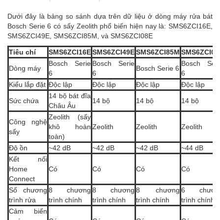
Dưới đây là bảng so sánh dựa trên dữ liệu ở dòng máy rửa bát
Bosch Serie 6 có sấy Zeolith phổ biến hiện nay là: SMS6ZCI16E,
SMS6ZCI49E, SMS6ZCI85M, và SMS6ZCI08E
Tiêu chí
SMS6ZCI16E
SMS6ZCI49E
SMS6ZCI85M
SMS6ZCI08
Bosch Serie
Bosch Serie
Bosch Seri
Dòng máy
Bosch Serie 6
6
6
6
Kiểu lắp đặt
Độc lập
Độc lập
Độc lập
Độc lập
14 bộ bát đĩa
Sức chứa
14 bộ
14 bộ
14 bộ
Châu Âu
Zeolith (sấy
Công nghệ
khô hoàn
Zeolith
Zeolith
Zeolith
sấy
toàn)
Độ ồn
~42 dB
~42 dB
~42 dB
~44 dB
Kết nối
Home
Có
Có
Có
Có
Connect
Số chương
8 chương
8 chương
8 chương
6 chươn
trình rửa
trình chính
trình chính
trình chính
trình chính
Cảm biến