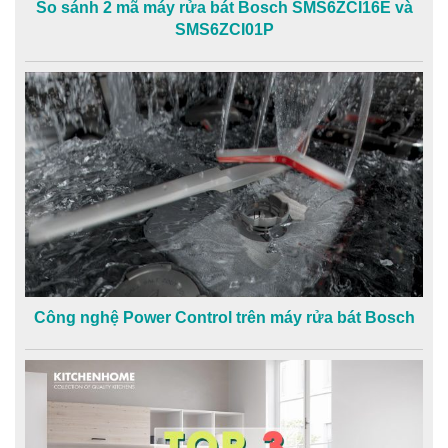
So sánh 2 mã máy rửa bát Bosch SMS6ZCI16E và
SMS6ZCI01P
Công nghệ Power Control trên máy rửa bát Bosch