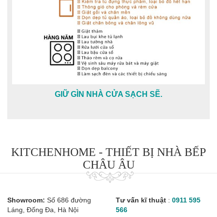
GIỮ GÌN NHÀ CỬA SẠCH SẼ.
KITCHENHOME - THIẾT BỊ NHÀ BẾP
CHÂU ÂU
Showroom:
Số 686 đường
Tư vấn kĩ thuật
:
0911 595
Láng, Đống Đa, Hà Nội
566