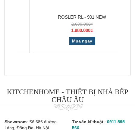
ROSLER RL - 901 NEW
2.680.000₫
1.980.000₫
Mua ngay
KITCHENHOME - THIẾT BỊ NHÀ BẾP
CHÂU ÂU
Showroom:
Số 686 đường
Tư vấn kĩ thuật
:
0911 595
Láng, Đống Đa, Hà Nội
566