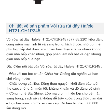
Chi tiết về sản phẩm Vòi rửa rút dây Hafele
HT21-CH1P245
Vòi rửa rút dây Hafele HT21-CH1P245 (577.55.220) kiểu dáng
cong mềm mại, tinh tế và sang trọng, kích thước nhỏ gọn nên
phù hợp lắp đặt được với nhiều loại chậu rửa và nhiều không
gian nhà bếp khác nhau, góp phần làm nổi bật vẻ đẹp không
gian nhà bếp của bạn.
Đặc điểm nổi bật của Vòi rửa rút dây Hafele HT21-CH1P245 :
– Đầu vòi tạo bọt chuẩn Châu Âu: Chống tắc nghẽn và hạn
chế văng nước
– Chất lượng vật liệu: Đồng thau nguyên khối đảm bảo tuổi
thọ cao, chống ăn mòn tốt, kháng khuẩn và dễ dàng vệ sinh
– Công nghệ StarShine: Lớp mạ crom nhiều lớp cho bề mặt
sáng bóng, sạch sẽ và không dễ trầy xước trong thời gian dài
– Bộ chia nước có đĩa sứ cao cấp: Độ bền lên đến 500.000
lần đóng mở.