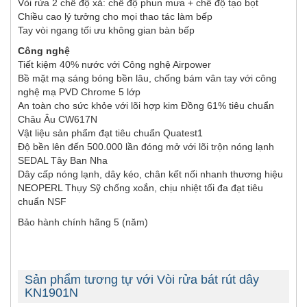
Vòi rửa 2 chế độ xả: chế độ phun mưa + chế độ tạo bọt
Chiều cao lý tưởng cho mọi thao tác làm bếp
Tay vòi ngang tối ưu không gian bàn bếp
Công nghệ
Tiết kiệm 40% nước với Công nghệ Airpower
Bề mặt mạ sáng bóng bền lâu, chống bám vân tay với công
nghệ mạ PVD Chrome 5 lớp
An toàn cho sức khỏe với lõi hợp kim Đồng 61% tiêu chuẩn
Châu Âu CW617N
Vật liệu sản phẩm đạt tiêu chuẩn Quatest1
Độ bền lên đến 500.000 lần đóng mở với lõi trộn nóng lạnh
SEDAL Tây Ban Nha
Dây cấp nóng lạnh, dây kéo, chân kết nối nhanh thương hiệu
NEOPERL Thụy Sỹ chống xoắn, chịu nhiệt tối đa đạt tiêu
chuẩn NSF
Bảo hành chính hãng 5 (năm)
Sản phẩm tương tự với Vòi rửa bát rút dây
KN1901N