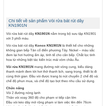
Chi tiết về sản phẩm Vòi rửa bát rút dây
KN1901N
Vòi rửa bát rút dây
KN1901N
nằm trong bộ sưu tập KN1901
với 3 phối màu.
Vòi rửa bát rút dây
Konox KN1901N
là thiết kế cho những
không gian bếp Tân cổ điển phương Tây. Nickel – màu sắc
đem lại hơi hướng ấm áp, tinh tế cho căn bếp. Chắt lọc tinh
hoa từ những kiệt tác kiến trúc mái vòm châu Âu.
Vòi rửa KN1901N
mang đường nét vòng cung, kiểu dáng
thanh mảnh đem tới hơi thở thanh lịch, sang trọng, thiết bị đi
cùng thời gian. Đầu vòi được trang bị nút chuyển 2 chế độ xả:
chế độ phun mua, và chế độ tạo bọt theo nhu cầu sử dụng.
Chức năng
Vòi 2 đường nóng lạnh
Thân vòi xoay 360 độ cho phạm vi tiếp cận lớn
Đầu vòi kéo dây mở rộng phạm vi làm việc lên đến 76cm