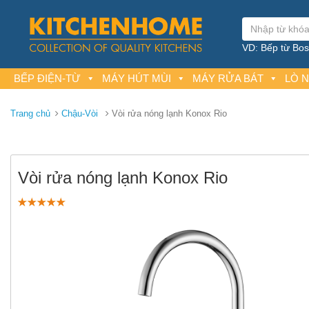
VD: Bếp từ Bosc
BẾP ĐIỆN-TỪ
MÁY HÚT MÙI
MÁY RỬA BÁT
LÒ 
Trang chủ
Chậu-Vòi
Vòi rửa nóng lạnh Konox Rio
Vòi rửa nóng lạnh Konox Rio