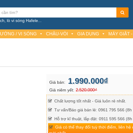
h, lò vi sóng Hafele...
NƯỚNG / VI SÓNG
CHẬU-VÒI
GIA DỤNG
MÁY GIẶT -
1.990.000₫
Giá bán:
2.520.000₫
Giá niêm yết:
Chất lượng tốt nhất - Giá luôn rẻ nhất.
Tư vấn/Báo giá bán lẻ: 0961 795 566 (8h 
Hỗ trợ kĩ thuật, lắp đặt: 0911 595 566 (8h
Giá có thể thay đổi tuỳ thời điểm, liên hệ