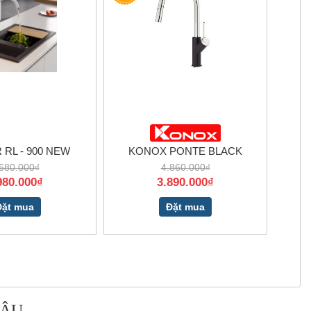
RL - 900 NEW
KONOX PONTE BLACK
680.000₫
4.860.000₫
980.000₫
3.890.000₫
Đặt mua
Đặt mua
 ÂU