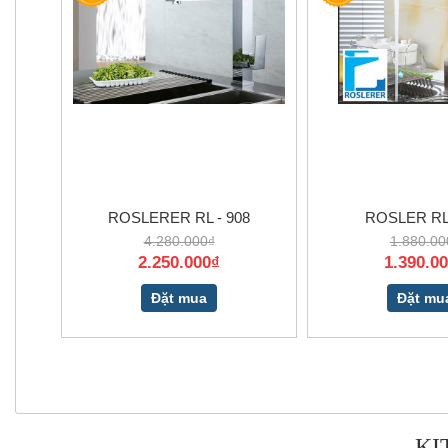
ROSLERER RL - 908
ROSLER RL 
4.280.000₫
1.880.00
2.250.000₫
1.390.0
Đặt mua
Đặt mu
KI