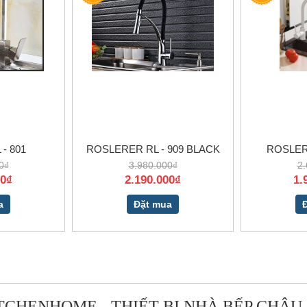
- 801
ROSLERER RL - 909 BLACK
ROSLER 
0₫
3.980.000₫
2.
00₫
2.190.000₫
1.
a
Đặt mua
TCHENHOME - THIẾT BỊ NHÀ BẾP CHÂU