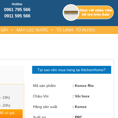
Hotline
0961 795 566
0911 595 566
 SẤY
MÁY LỌC NƯỚC
TỦ LẠNH
TỦ RƯỢU
Tại sao nên mua hàng tại KitchenHome?
Mã sản phẩm
Konox Rio
Chậu-Vòi
Vòi Inox
- 19h)
 - 20h)
Hãng sản xuất
Konox
 để có giá
Xuất xứ
PRC