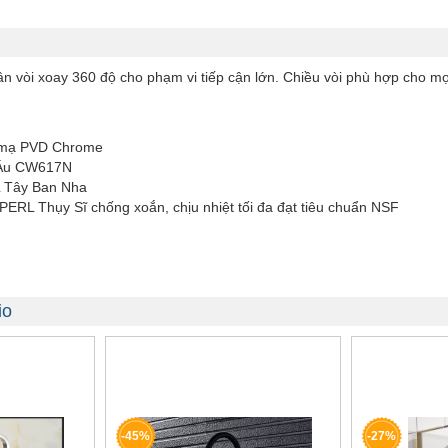
n vòi xoay 360 độ cho phạm vi tiếp cận lớn. Chiều vòi phù hợp cho mọ
ệ mạ PVD Chrome
u Âu CW617N
L Tây Ban Nha
ERL Thụy Sĩ chống xoắn, chịu nhiệt tối đa đạt tiêu chuẩn NSF
io
-45%
-27%