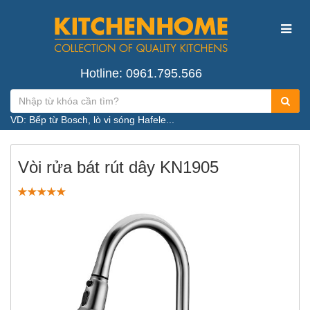
Hotline: 0961.795.566
VD: Bếp từ Bosch, lò vi sóng Hafele...
Vòi rửa bát rút dây KN1905