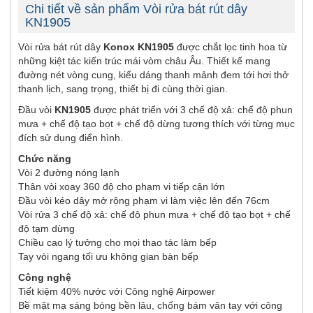
Chi tiết về sản phẩm Vòi rửa bát rút dây
KN1905
Vòi rửa bát rút dây
Konox KN1905
được chắt lọc tinh hoa từ
những kiệt tác kiến trúc mái vòm châu Âu. Thiết kế mang
đường nét vòng cung, kiểu dáng thanh mảnh đem tới hơi thở
thanh lịch, sang trọng, thiết bị đi cùng thời gian.
Đầu vòi
KN1905
được phát triển với 3 chế độ xả: chế độ phun
mưa + chế độ tạo bọt + chế độ dừng tương thích với từng mục
đích sử dụng điển hình.
Chức năng
Vòi 2 đường nóng lạnh
Thân vòi xoay 360 độ cho phạm vi tiếp cận lớn
Đầu vòi kéo dây mở rộng phạm vi làm việc lên đến 76cm
Vòi rửa 3 chế độ xả: chế độ phun mưa + chế độ tạo bọt + chế
độ tạm dừng
Chiều cao lý tưởng cho mọi thao tác làm bếp
Tay vòi ngang tối ưu không gian bàn bếp
Công nghệ
Tiết kiệm 40% nước với Công nghệ Airpower
Bề mặt mạ sáng bóng bền lâu, chống bám vân tay với công