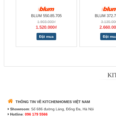
BLUM 550.85.705
BLUM 372.7
1.903.000₫
3.135.00
1.520.000₫
2.660.0
Đặt mua
Đặt mu
KI
THÔNG TIN VỀ KITCHENHOMES VIỆT NAM
Showroom
: Số 686 đường Láng, Đống Đa, Hà Nội
Hotline
:
096 179 5566