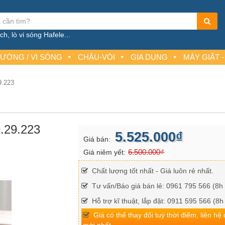
h, lò vi sóng Hafele...
NƯỚNG / VI SÓNG
CHẬU-VÒI
GIA DỤNG
MÁY GIẶT -
9.223
.29.223
5.525.000₫
Giá bán:
6.500.000₫
Giá niêm yết:
Chất lượng tốt nhất - Giá luôn rẻ nhất.
Tư vấn/Báo giá bán lẻ: 0961 795 566 (8h 
Hỗ trợ kĩ thuật, lắp đặt: 0911 595 566 (8h
Giá có thể thay đổi tuỳ thời điểm, liên hệ