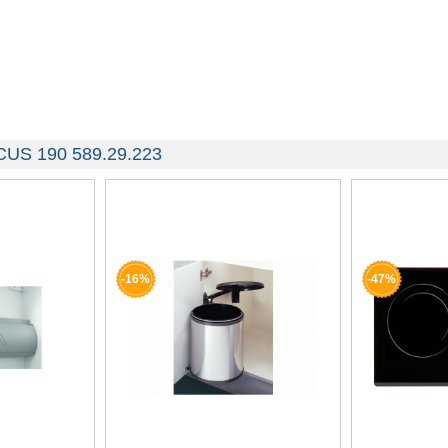
CUS 190 589.29.223
-16%
-47%