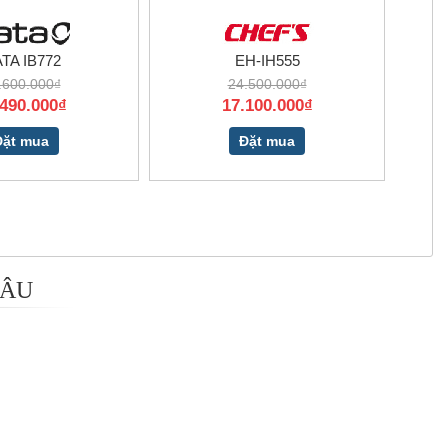
TA IB772
EH-IH555
.600.000₫
24.500.000₫
.490.000₫
17.100.000₫
Đặt mua
Đặt mua
 ÂU