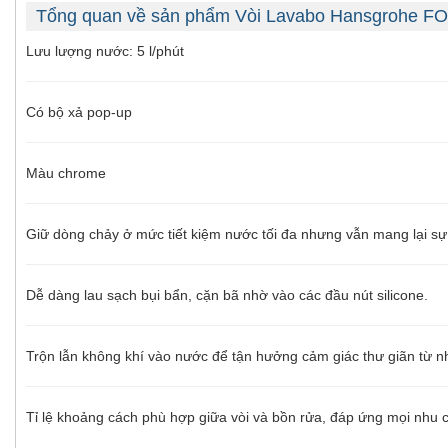
Tổng quan về sản phẩm Vòi Lavabo Hansgrohe F
Lưu lượng nước: 5 l/phút
Có bộ xả pop-up
Màu chrome
Giữ dòng chảy ở mức tiết kiệm nước tối đa nhưng vẫn mang lại sự
Dễ dàng lau sạch bụi bẩn, cặn bã nhờ vào các đầu nút silicone.
Trộn lẫn không khí vào nước để tận hưởng cảm giác thư giãn từ n
Tỉ lệ khoảng cách phù hợp giữa vòi và bồn rửa, đáp ứng mọi nhu 