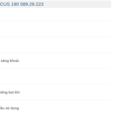
OCUS 190 589.29.223
 sảng khoái.
hững bọt khí.
cầu sử dụng.