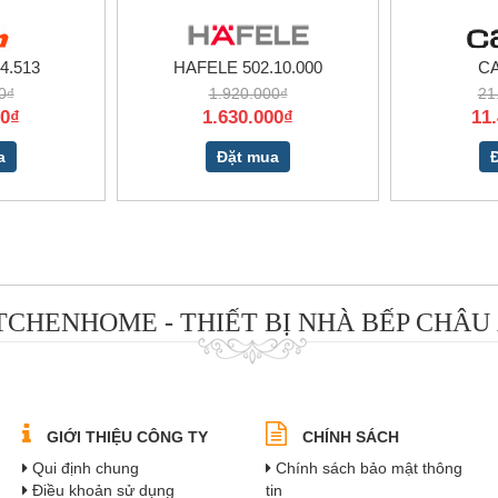
4.513
HAFELE 502.10.000
CA
0₫
1.920.000₫
21
00₫
1.630.000₫
11
a
Đặt mua
TCHENHOME - THIẾT BỊ NHÀ BẾP CHÂU
GIỚI THIỆU CÔNG TY
CHÍNH SÁCH
Qui định chung
Chính sách bảo mật thông
Điều khoản sử dụng
tin