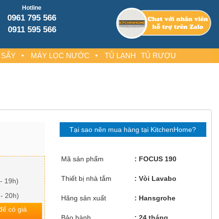
Hotline
0961 795 566
0911 595 566
 SẤY
MÁY LỌC NƯỚC
TỦ LẠNH
TỦ RƯỢU
Tại sao nên mua hàng tại KitchenHome?
Mã sản phẩm
FOCUS 190
Thiết bị nhà tắm
Vòi Lavabo
- 19h)
 - 20h)
Hãng sản xuất
Hansgrohe
 để có giá
Bảo hành
24 tháng