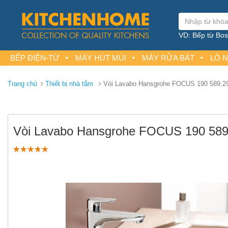
VD: Bếp từ Bosc
BẾP ĐIỆN-TỪ
MÁY HÚT MÙI
MÁY RỬA BÁT
LÒ 
Trang chủ
Thiết bị nhà tắm
Vòi Lavabo Hansgrohe FOCUS 190 589.2
Vòi Lavabo Hansgrohe FOCUS 190 589